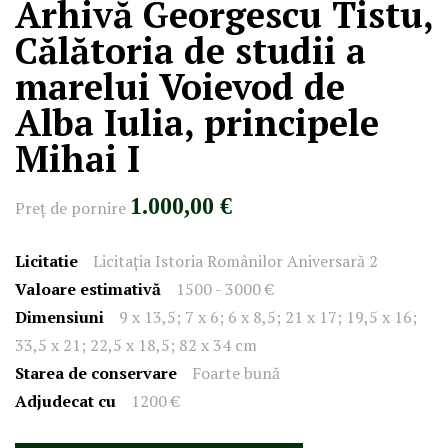
Arhivă Georgescu Tistu,
Călătoria de studii a
marelui Voievod de
Alba Iulia, principele
Mihai I
1.000,00 €
Preţ de pornire
Licitatie
Licitația Istoria Românilor Aniversară 2
Valoare estimativă
1500 - 3000 €
Dimensiuni
9 x 13,5; 7 x 6; 6 x 8,5; 21 x 17; 19,5 x 16;
33,5 x 21; 22,5 x 18,5; 82 x 34 cm
Starea de conservare
Foarte bună
Adjudecat cu
1200 €