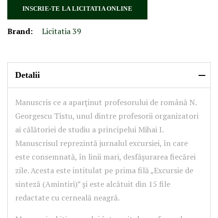
INSCRIE-TE LA LICITATIA ONLINE
Brand:
Licitatia 39
Detalii
Manuscris ce a aparținut profesorului de română N.
Georgescu Tistu, unul dintre profesorii organizatori
ai călătoriei de studiu a principelui Mihai I.
Manuscrisul reprezintă jurnalul excursiei, în care
este consemnată, în linii mari, desfășurarea fiecărei
zile. Acesta este intitulat pe prima filă „Excursie de
sinteză (Amintiri)” și este alcătuit din 15 file
redactate cu cerneală neagră.