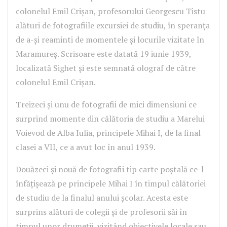
colonelul Emil Crișan, profesorului Georgescu Tistu
alături de fotografiile excursiei de studiu, în speranța
de a-și reaminti de momentele și locurile vizitate în
Maramureș. Scrisoare este datată 19 iunie 1939,
localizată Sighet și este semnată olograf de către
colonelul Emil Crișan.
Treizeci și unu de fotografii de mici dimensiuni ce
surprind momente din călătoria de studiu a Marelui
Voievod de Alba Iulia, principele Mihai I, de la final
clasei a VII, ce a avut loc în anul 1939.
Douăzeci și nouă de fotografii tip carte poștală ce-l
înfățișează pe principele Mihai I în timpul călătoriei
de studiu de la finalul anului școlar. Acesta este
surprins alături de colegii și de profesorii săi în
timpul unor drumeții, vizitând obiectivele locale sau