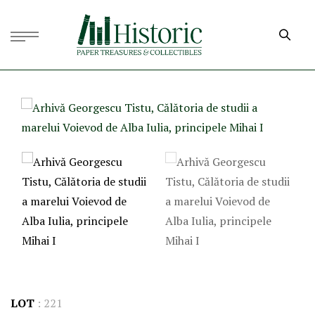
LOT
:
221