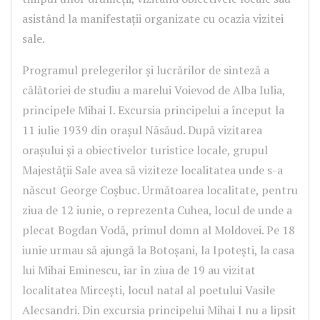
asistând la manifestații organizate cu ocazia vizitei
sale.
Programul prelegerilor și lucrărilor de sinteză a
călătoriei de studiu a marelui Voievod de Alba Iulia,
principele Mihai I. Excursia principelui a început la
11 iulie 1939 din orașul Năsăud. După vizitarea
orașului și a obiectivelor turistice locale, grupul
Majestății Sale avea să viziteze localitatea unde s-a
născut George Coșbuc. Următoarea localitate, pentru
ziua de 12 iunie, o reprezenta Cuhea, locul de unde a
plecat Bogdan Vodă, primul domn al Moldovei. Pe 18
iunie urmau să ajungă la Botoșani, la Ipotești, la casa
lui Mihai Eminescu, iar în ziua de 19 au vizitat
localitatea Mircești, locul natal al poetului Vasile
Alecsandri. Din excursia principelui Mihai I nu a lipsit