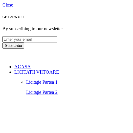
Close
GET 20% OFF
By subscribing to our newsletter
Subscribe
ACASA
LICITATII VIITOARE
Licitație Partea 1
Licitație Partea 2