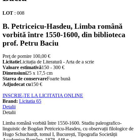
LOT
:
008
B. Petriceicu-Hasdeu, Limba română
vorbită între 1550-1600, din biblioteca
prof. Petru Baciu
Preţ de pornire
100,00 €
Licitatie
Licitația de Literatură - Arta de a scrie
Valoare estimativă
150 - 300 €
Dimensiuni
25 x 17,5 cm
Starea de conservare
Foarte bună
Adjudecat cu
150 €
INSCRIE-TE LA LICITATIA ONLINE
Brand:
Licitatia 65
Detalii
Detalii
Limba română vorbită între 1550-1600. Studiu paleografico-
linguistic de Bogdan Petriceicu-Hasdeu, cu observații filologice de
Hugo Schuchardt, tomul I, București, Tipografia Societății
Academice Române, 1878, 448 p.