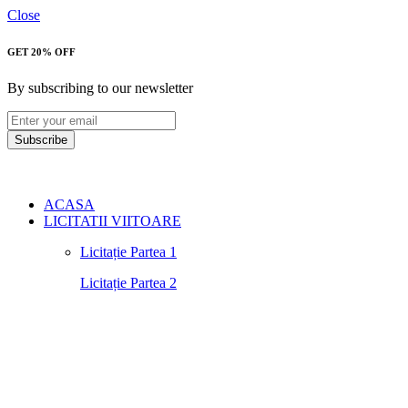
Close
GET 20% OFF
By subscribing to our newsletter
Subscribe
ACASA
LICITATII VIITOARE
Licitație Partea 1
Licitație Partea 2