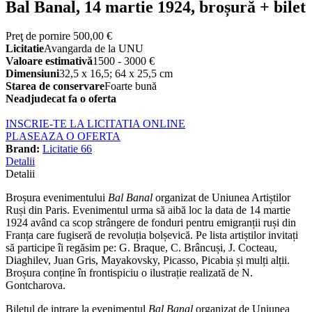
Bal Banal, 14 martie 1924, broșură + bilet
Preţ de pornire
500,00 €
Licitatie
Avangarda de la UNU
Valoare estimativă
1500 - 3000 €
Dimensiuni
32,5 x 16,5; 64 x 25,5 cm
Starea de conservare
Foarte bună
Neadjudecat fa o oferta
INSCRIE-TE LA LICITATIA ONLINE
PLASEAZA O OFERTA
Brand:
Licitatie 66
Detalii
Detalii
Broșura evenimentului
Bal Banal
organizat de Uniunea Artiștilor
Ruși din Paris. Evenimentul urma să aibă loc la data de 14 martie
1924 având ca scop strângere de fonduri pentru emigranții ruși din
Franța care fugiseră de revoluția bolșevică. Pe lista artiștilor invitați
să participe îi regăsim pe: G. Braque, C. Brâncuși, J. Cocteau,
Diaghilev, Juan Gris, Mayakovsky, Picasso, Picabia și mulți alții.
Broșura conține în frontispiciu o ilustrație realizată de N.
Gontcharova.
Biletul de intrare la evenimentul
Bal Banal
organizat de Uniunea