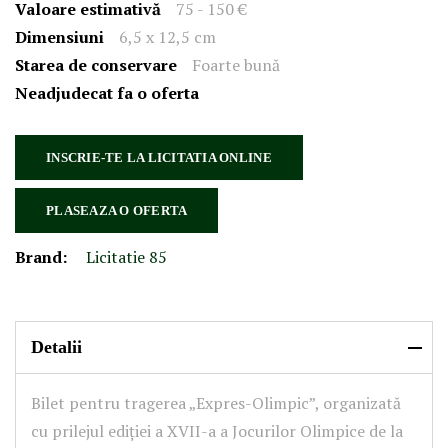
Valoare estimativă
75 - 150 €
Dimensiuni
6,5 x 12,5 cm
Starea de conservare
Foarte bună
Neadjudecat fa o oferta
INSCRIE-TE LA LICITATIA ONLINE
PLASEAZA O OFERTA
Brand:
Licitatie 85
Detalii
Bilet pentru tragerea „Expres-Olimpic”, organizată
cu prilejul ediției a XVII-a a Jocurilor Olimpice de la