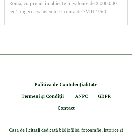
Roma, cu premii în obiecte în valoare de 2.000.000
lei. Tragerea va avea loc la data de 7.VIII.1960.
Politica de Confidenţ
ialitate
Termeni şi Condiţii
ANPC
GDPR
Contact
Casă de licitaţii dedicată bibliofiliei, fotografiei istorice şi