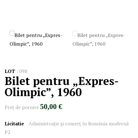
LOT
:
098
Bilet pentru „Expres-
Olimpic”, 1960
50,00 €
Preţ de pornire
Licitatie
Administrație și comerț în România modernă
P2