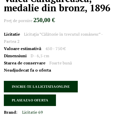
medalie din bronz, 1896
250,00 €
Preţ de pornire
Licitatie
Licitația ”Călătorie în trecutul românesc” -
Partea 2
Valoare estimativă
450 - 750 €
Dimensiuni
D - 6,5 cm
Starea de conservare
Foarte bună
Neadjudecat fa o oferta
INSCRIE-TE LA LICITATIA ONLINE
PLASEAZA O OFERTA
Brand:
Licitatie 69