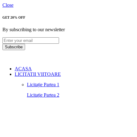
Close
GET 20% OFF
By subscribing to our newsletter
Subscribe
ACASA
LICITATII VIITOARE
Licitație Partea 1
Licitație Partea 2