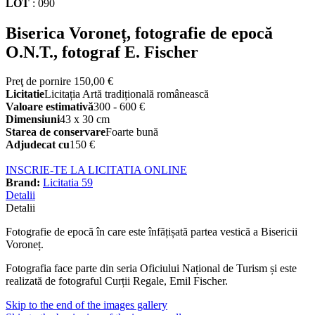
LOT
:
090
Biserica Voroneț, fotografie de epocă
O.N.T., fotograf E. Fischer
Preţ de pornire
150,00 €
Licitatie
Licitația Artă tradițională românească
Valoare estimativă
300 - 600 €
Dimensiuni
43 x 30 cm
Starea de conservare
Foarte bună
Adjudecat cu
150 €
INSCRIE-TE LA LICITATIA ONLINE
Brand:
Licitatia 59
Detalii
Detalii
Fotografie de epocă în care este înfățișată partea vestică a Bisericii
Voroneț.
Fotografia face parte din seria Oficiului Național de Turism și este
realizată de fotograful Curții Regale, Emil Fischer.
Skip to the end of the images gallery