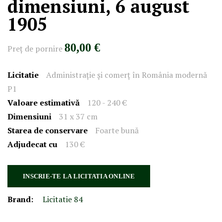
dimensiuni, 6 august
1905
80,00 €
Preţ de pornire
Licitatie
Administrație și comerț în România modernă
P1
Valoare estimativă
120 - 240 €
Dimensiuni
31 x 37 cm
Starea de conservare
Foarte bună
Adjudecat cu
130 €
INSCRIE-TE LA LICITATIA ONLINE
Brand:
Licitatie 84