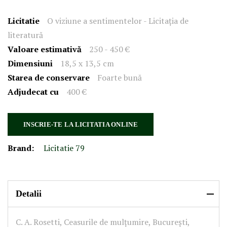
Licitatie
O viziune a sentimentelor - Licitația de
literatură
Valoare estimativă
250 - 450 €
Dimensiuni
18,5 x 13,5 cm
Starea de conservare
Foarte bună
Adjudecat cu
400 €
INSCRIE-TE LA LICITATIA ONLINE
Brand:
Licitatie 79
Detalii
C. A. Rosetti, Ceasurile de mulțumire, București,