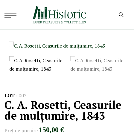
LOT
:
002
C. A. Rosetti, Ceasurile
de mulțumire, 1843
150,00 €
Preţ de pornire