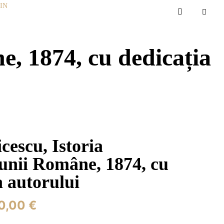
IN
e, 1874, cu dedicația
cescu, Istoria
unii Române, 1874, cu
a autorului
0,00 €