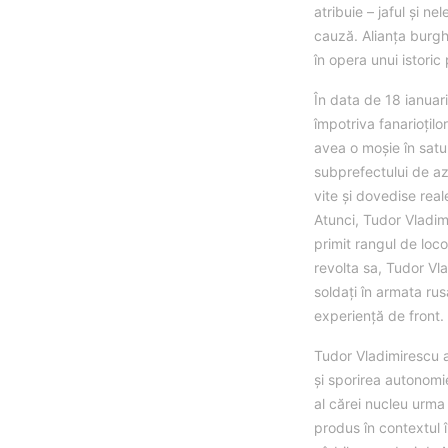
atribuie – jaful şi ne
cauză. Alianţa burghe
în opera unui istori
În data de 18 ianuar
împotriva fanarioțil
avea o moșie în satul
subprefectului de az
vite și dovedise real
Atunci, Tudor Vladim
primit rangul de loco
revolta sa, Tudor Vl
soldați în armata rus
experiență de front.
Tudor Vladimirescu a
și sporirea autonomie
al cărei nucleu urma
produs în contextul 