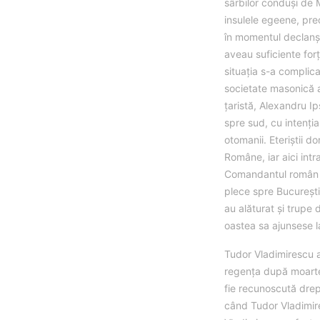
sârbilor conduși de 
insulele egeene, prec
în momentul declanșă
aveau suficiente forț
situația s-a complica
societate masonică a
țaristă, Alexandru Ips
spre sud, cu intenți
otomanii. Eteriștii d
Române, iar aici intr
Comandantul român 
plece spre București
au alăturat și trupe 
oastea sa ajunsese 
Tudor Vladimirescu a
regența după moarte
fie recunoscută drep
când Tudor Vladimire