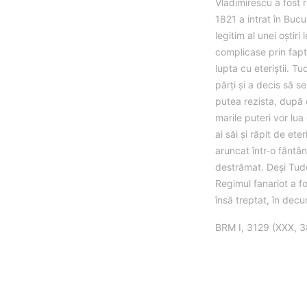
Vladimirescu a fost 
1821 a intrat în Bucu
legitim al unei oștir
complicase prin fapt
lupta cu eteriștii. T
părți și a decis să se
putea rezista, după e
marile puteri vor lua
ai săi și răpit de eter
aruncat într-o fântâ
destrămat. Deși Tudor
Regimul fanariot a fo
însă treptat, în decu
BRM I, 3129 (XXX, 382