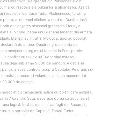
Miloș Obrenovic, ale grecilor din Peloponez și din
um și cu răscoale ale bulgarilor și albanezilor. Așa că,
rii revoluției conduse Tudor Vladimirescu, turcii nu
e pentru a interveni eficient la nord de Dunăre. Însă
t prin declanșarea răscoalei grecești a Eteriei, o
flată sub conducerea unui general fanariot din armata
ilanti. Eteriștii au intrat în Moldova, apoi au coborât
a declarată de a trece Dunărea și de a lupta cu
oreau menținerea regimului fanariot în Principatele
au în conflict cu țelurile lui Tudor Vladimirescu.
avea deja sub arme 5.000 de panduri. A decis să
, pentru a avea controlul asupra Capitalei. Pe drum, i s-
de arnăuți, precum și voluntari, iar la un moment dat
la 20.000 de oameni.
 negociat cu caimacamii, adică cu boierii care asigurau
a lui Alexandru Suțu, deoarece dorea ca acțiunea să
t una legală. Însă caimacamii au fugit din București,
scu s-a apropiat de Capitală. Totuși, Tudor