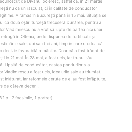
recunoscut de Divanul boieresc, astfel că, în 21 martie
rești nu ca un răsculat, ci în calitate de conducător
i legitime. A rămas în București până în 15 mai. Situația se
ul că două oștiri turcești trecuseră Dunărea, pentru a
udor Vladimirescu nu a vrut să lupte de partea nici unei
 retragă în Oltenia, unde dispunea de fortificații și
stimările sale, doi sau trei ani, timp în care credea că
 o decizie favorabilă românilor. Doar că a fost trădat de
iști în 21 mai. În 28 mai, a fost ucis, iar trupul său
nă. Lipsită de conducător, oastea pandurilor s-a
 Vladimirescu a fost ucis, idealurile sale au triumfat.
st înlăturat, iar reformele cerute de el au fost înfăptuite,
rs de câteva decenii.
 p., 2 facsimile, 1 portret).