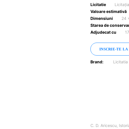
Licitatie
Licitați
Valoare estimativă
Dimensiuni
24 
Starea de conserva
Adjudecat cu
1
INSCRIE-TE LA
Brand:
Licitatia
C. D. Aricescu, Istor