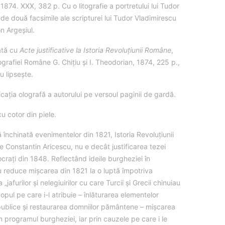
874. XXX, 382 p. Cu o litografie a portretului lui Tudor
 de două facsimile ale scripturei lui Tudor Vladimirescu
on Argeșiul.
ată cu
Acte justificative la Istoria Revoluțiunii Române
,
ografiei Române G. Chițiu și I. Theodorian, 1874, 225 p.,
u lipsește.
cația olografă a autorului pe versoul paginii de gardă.
 cotor din piele.
ă închinată evenimentelor din 1821, Istoria Revoluţiunii
 Constantin Aricescu, nu e decât justificarea tezei
craţi din 1848. Reflectând ideile burgheziei în
 reduce mişcarea din 1821 la o luptă împotriva
 „jafurilor şi nelegiuirilor cu care Turcii şi Grecii chinuiau
opul pe care i-l atribuie – înlăturarea elementelor
e publice şi restaurarea domniilor pământene – mişcarea
n programul burgheziei, iar prin cauzele pe care i le