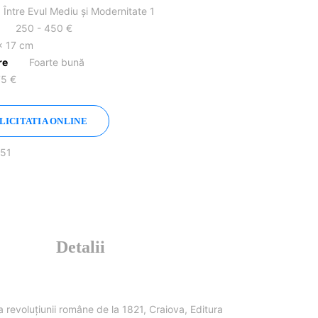
a Între Evul Mediu și Modernitate 1
250 - 450 €
x 17 cm
re
Foarte bună
75 €
 LICITATIA ONLINE
 51
Detalii
ia revoluțiunii române de la 1821, Craiova, Editura