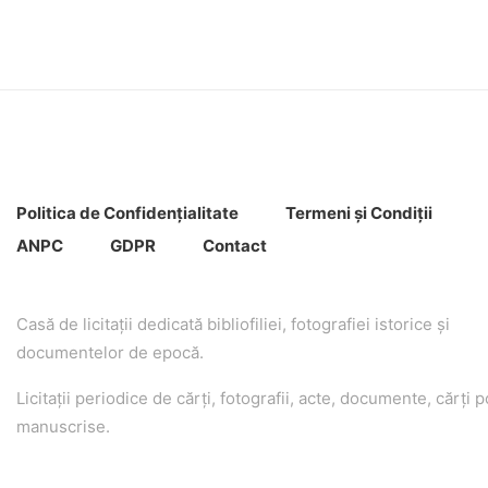
Politica de Confidenţ
ialitate
Termeni şi Condiţii
ANPC
GDPR
Contact
Casă de licitaţii dedicată bibliofiliei, fotografiei istorice şi
documentelor de epocă.
Licitaţii periodice de cărţi, fotografii, acte, documente, cărţi p
manuscrise.