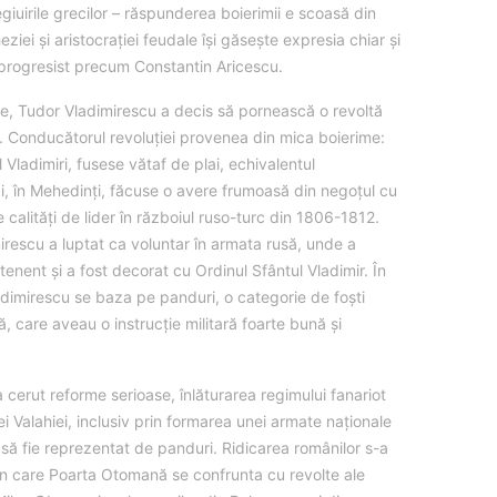
legiuirile grecilor – răspunderea boierimii e scoasă din
ziei şi aristocraţiei feudale îşi găseşte expresia chiar şi
c progresist precum Constantin Aricescu.
ie, Tudor Vladimirescu a decis să pornească o revoltă
or. Conducătorul revoluției provenea din mica boierime:
 Vladimiri, fusese vătaf de plai, echivalentul
i, în Mehedinți, făcuse o avere frumoasă din negoțul cu
e calități de lider în războiul ruso-turc din 1806-1812.
irescu a luptat ca voluntar în armata rusă, unde a
tenent și a fost decorat cu Ordinul Sfântul Vladimir. În
adimirescu se baza pe panduri, o categorie de foști
ă, care aveau o instrucție militară foarte bună și
 cerut reforme serioase, înlăturarea regimului fanariot
i Valahiei, inclusiv prin formarea unei armate naționale
 să fie reprezentat de panduri. Ridicarea românilor s-a
în care Poarta Otomană se confrunta cu revolte ale