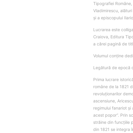
Tipografiei Române, 1
Vladimirescu, alături
și a episcopului Ilari
Lucrarea este collig
Craiova, Editura Tip
a cărei pagină de titl
Volumul conține dedi
Legătură de epocă cu
Prima lucrare istoric
române de la 1821 de
revoluţionarilor demo
ascensiune, Aricescu
regimului fanariot şi a
acest popor”. Prin sc
străine din funcţiil
din 1821 se integra î