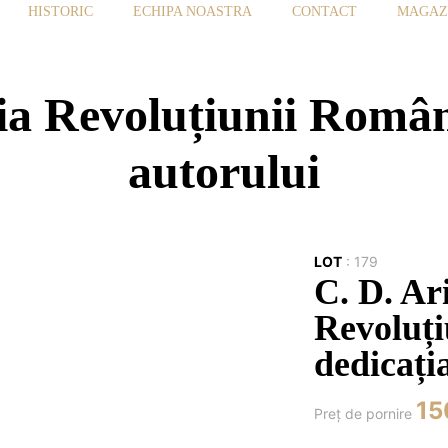
HISTORIC
ECHIPA NOASTRA
CONTACT
MAGAZ
ria Revoluțiunii Român
autorului
LOT
:
179
C. D. Ari
Revoluți
dedicați
15
Preţ de pornire