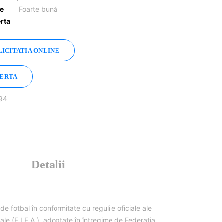
re
Foarte bună
erta
LICITATIA ONLINE
FERTA
 94
Detalii
de fotbal în conformitate cu regulile oficiale ale
nale (F.I.F.A.), adoptate în întregime de Federația