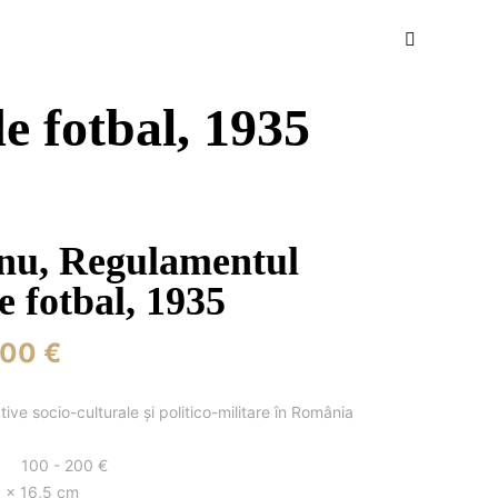
e fotbal, 1935
nu, Regulamentul
e fotbal, 1935
,00 €
ive socio-culturale și politico-militare în România
100 - 200 €
 x 16,5 cm