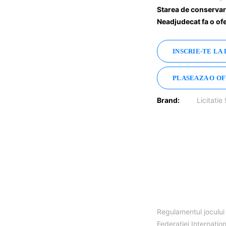
Starea de conserva
Neadjudecat fa o of
INSCRIE-TE LA 
PLASEAZA O O
Brand:
Licitatie
Regulamentul jocului 
Federației Internațio