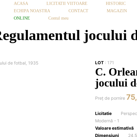
ACASA
LICITATII VIITOARE
HISTORIC
ECHIPA NOASTRA
CONTACT
MAGAZIN
ONLINE
Contul meu
egulamentul jocului d
LOT
:
171
C. Orlea
jocului d
75
Preţ de pornire
Licitatie
Perspect
Modernă - 1
Valoare estimativă
Dimensiuni
24,5