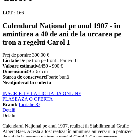
LOT
:
166
Calendarul Național pe anul 1907 - în
amintirea a 40 de ani de la urcarea pe
tron a regelui Carol I
Preţ de pornire
300,00 €
Licitatie
De pe tron pe front - Partea III
Valoare estimativă
450 - 900 €
Dimensiuni
49 x 67 cm
Starea de conservare
Foarte bună
Neadjudecat fa o oferta
INSCRIE-TE LA LICITATIA ONLINE
PLASEAZA O OFERTA
Brand:
Licitatie 87
Detalii
Detalii
Calendarul Național pe anul 1907, realizat în Stabilimentul Grafic
Albert Baer. Acesta a fost realizat în amintirea aniversării a patruzeci
de ani de la urcarea pe tron a regelui Carol I. Cu numeroase