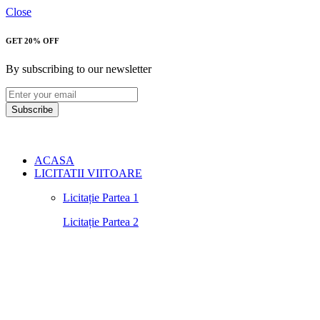
Close
GET 20% OFF
By subscribing to our newsletter
Subscribe
ACASA
LICITATII VIITOARE
Licitație Partea 1
Licitație Partea 2