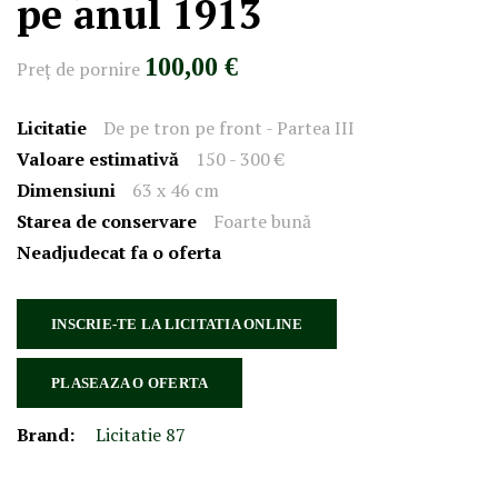
pe anul 1913
100,00 €
Preţ de pornire
Licitatie
De pe tron pe front - Partea III
Valoare estimativă
150 - 300 €
Dimensiuni
63 x 46 cm
Starea de conservare
Foarte bună
Neadjudecat fa o oferta
INSCRIE-TE LA LICITATIA ONLINE
PLASEAZA O OFERTA
Brand:
Licitatie 87