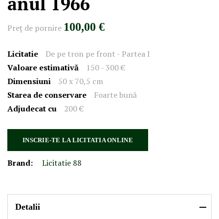
anul 1966
100,00 €
Preţ de pornire
Licitatie
De pe tron pe front - Partea I
Valoare estimativă
150 - 300 €
Dimensiuni
50 x 70,5 cm
Starea de conservare
Foarte bună
Adjudecat cu
200 €
INSCRIE-TE LA LICITATIA ONLINE
Brand:
Licitatie 88
Detalii