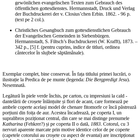
gewönlichen evangelischen Texten zum Gebrauch des
öffentlichen gottesdienstes. Hermannstadt, Druck und Verlag
der Buchdruckerei der v. Closius’chen Erbin.
1862. - 96 p.
(text pe 2 col.).
Christliches Gesangbuch zum gottesdienstlichen Gebrauch
der Evangelischen Gemeinden in Siebenbürgen.
Hermannstadt, S. Filtsch’s Buchdruckerei (W. Krafft), 1873
. –
342 p., [5] f. (pentru cuprins, indice de titluri, ordinea
cântecelor în slujbele săptămânale).
Exemplar complet, bine conservat. În fața titlului primei lucrări, o
ilustrație la Predica de pe munte (legenda:
Die Bergpredigt Jesu
).
Nesemnată.
Legătură în piele verde închis, pe carton, cu impresiuni la cald -
dantelării de croșete înlănțuite și flori de acant, care formează pe
ambele coperte același model de chenare fitomorfe ce încă păstrează
porțiuni din foița de aur. Acestea încadrează, pe coperta I, un
supralibros poziționat central, din care se mai distinge prenumele
Katharina
(Fehkrer?) și pe coperta II o dată,
1883
. Cotorul, cu 3
nervuri aparente marcate prin motive identice celor de pe coperte
(capetele cotorului au croșete cu aspect de evantai) are inscripționat