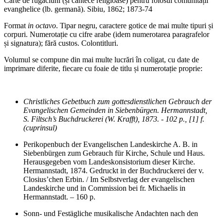
Carte de rugăciuni (și cântece religioase) pentru folosul comunității
evanghelice (lb. germană). Sibiu, 1862; 1873-74
Format
in octavo
. Tipar negru, caractere gotice de mai multe tipuri și
corpuri. Numerotație cu cifre arabe (idem numerotarea paragrafelor
și signatura); fără custos. Colontitluri.
Volumul se compune din mai multe lucrări în coligat, cu date de
imprimare diferite, fiecare cu foaie de titlu și numerotație proprie:
Christliches Gebetbuch zum gottesdienstlichen Gebrauch der
Evangelischen Gemeinden in Siebenbürgen. Hermannstadt,
S. Filtsch’s Buchdruckerei (W. Krafft), 1873
. - 102 p., [1] f.
(cuprinsul)
Perikopenbuch der Evangelischen Landeskirche A. B. in
Siebenbürgen zum Gebrauch für Kirche, Schule und Haus.
Herausgegeben vom Landeskonsistorium dieser Kirche.
Hermannstadt, 1874. Gedruckt in der Buchdruckerei der v.
Closius’chen Erbin. / Im Selbstverlag der evangelischen
Landeskirche und in Commission bei fr. Michaelis in
Hermannstadt
. – 160 p.
Sonn
-
und Festägliche musikalische Andachten nach den