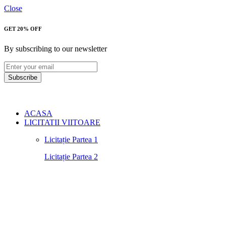
Close
GET 20% OFF
By subscribing to our newsletter
Subscribe
ACASA
LICITATII VIITOARE
Licitație Partea 1
Licitație Partea 2