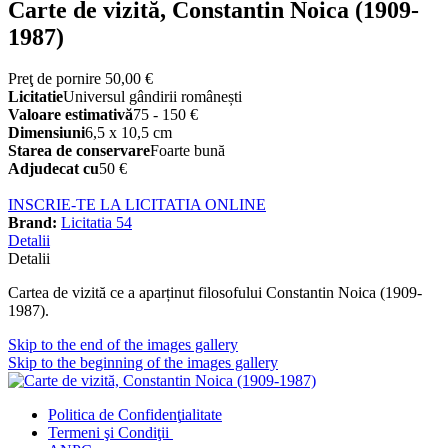
Carte de vizită, Constantin Noica (1909-
1987)
Preţ de pornire
50,00 €
Licitatie
Universul gândirii românești
Valoare estimativă
75 - 150 €
Dimensiuni
6,5 x 10,5 cm
Starea de conservare
Foarte bună
Adjudecat cu
50 €
INSCRIE-TE LA LICITATIA ONLINE
Brand:
Licitatia 54
Detalii
Detalii
Cartea de vizită ce a aparținut filosofului Constantin Noica (1909-
1987).
Skip to the end of the images gallery
Skip to the beginning of the images gallery
Politica de Confidenţ
ialitate
Termeni şi Condiţii