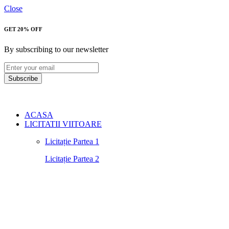
Close
GET 20% OFF
By subscribing to our newsletter
Subscribe
ACASA
LICITATII VIITOARE
Licitație Partea 1
Licitație Partea 2