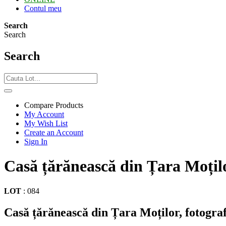
Contul meu
Search
Search
Search
Compare Products
My Account
My Wish List
Create an Account
Sign In
Casă țărănească din Țara Moților
LOT
:
084
Casă țărănească din Țara Moților, fotograf