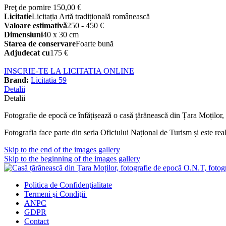
Preţ de pornire
150,00 €
Licitatie
Licitația Artă tradițională românească
Valoare estimativă
250 - 450 €
Dimensiuni
40 x 30 cm
Starea de conservare
Foarte bună
Adjudecat cu
175 €
INSCRIE-TE LA LICITATIA ONLINE
Brand:
Licitatia 59
Detalii
Detalii
Fotografie de epocă ce înfățișează o casă țărănească din Țara Moților, 
Fotografia face parte din seria Oficiului Național de Turism și este rea
Skip to the end of the images gallery
Skip to the beginning of the images gallery
Politica de Confidenţ
ialitate
Termeni şi Condiţii
ANPC
GDPR
Contact