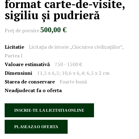
format carte-de-visite,
sigiliu și pudrieră
500,00 €
Preţ de pornire
Licitatie
Licitația de istorie „Ciocnirea civilizațiilor”,
Partea I
Valoare estimativă
750 - 1500 €
Dimensiuni
11,5 x 6,5; 10,6 x 6,4; 6,5 x 2 cm
Starea de conservare
Foarte bună
Neadjudecat fa o oferta
INSCRIE-TE LA LICITATIA ONLINE
PLASEAZA O OFERTA