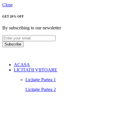
Close
GET 20% OFF
By subscribing to our newsletter
Subscribe
ACASA
LICITATII VIITOARE
Licitație Partea 1
Licitație Partea 2