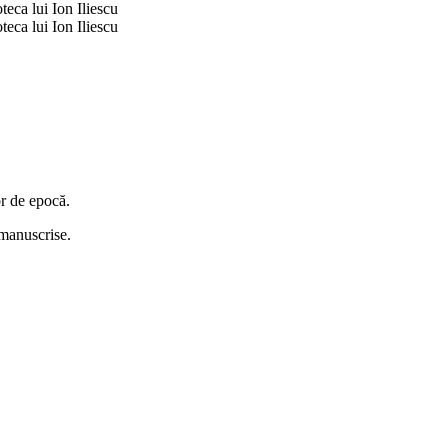
or de epocă.
i manuscrise.