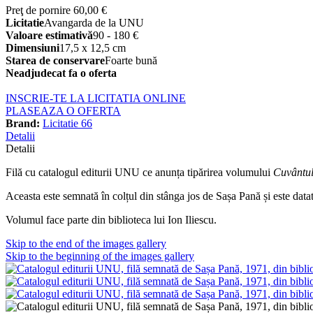
Preţ de pornire
60,00 €
Licitatie
Avangarda de la UNU
Valoare estimativă
90 - 180 €
Dimensiuni
17,5 x 12,5 cm
Starea de conservare
Foarte bună
Neadjudecat fa o oferta
INSCRIE-TE LA LICITATIA ONLINE
PLASEAZA O OFERTA
Brand:
Licitatie 66
Detalii
Detalii
Filă cu catalogul editurii UNU ce anunța tipărirea volumului
Cuvântul
Aceasta este semnată în colțul din stânga jos de Sașa Pană și este data
Volumul face parte din biblioteca lui Ion Iliescu.
Skip to the end of the images gallery
Skip to the beginning of the images gallery