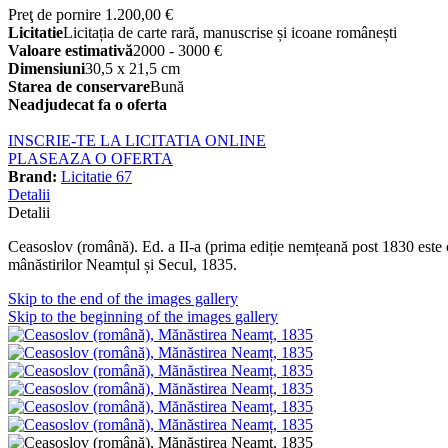
Preţ de pornire
1.200,00 €
Licitatie
Licitația de carte rară, manuscrise și icoane românești
Valoare estimativă
2000 - 3000 €
Dimensiuni
30,5 x 21,5 cm
Starea de conservare
Bună
Neadjudecat fa o oferta
INSCRIE-TE LA LICITATIA ONLINE
PLASEAZA O OFERTA
Brand:
Licitatie 67
Detalii
Detalii
Ceasoslov (română). Ed. a II-a (prima ediție nemțeană post 1830 este c
mânăstirilor Neamțul și Secul, 1835.
Skip to the end of the images gallery
Skip to the beginning of the images gallery