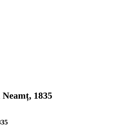
a Neamț, 1835
835