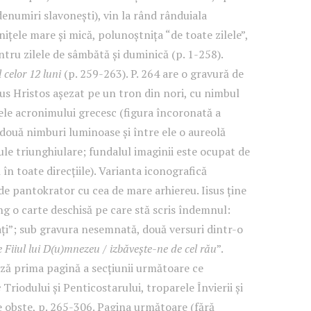
denumiri slavonești), vin la rând rânduiala
ițele mare și mică, polunoștnița “de toate zilele”,
ntru zilele de sâmbătă și duminică (p. 1-258).
 celor 12 luni
(p. 259-263). P. 264 are o gravură de
sus Hristos așezat pe un tron din nori, cu nimbul
ele acronimului grecesc (figura încoronată a
două nimburi luminoase și între ele o aureolă
ule triunghiulare; fundalul imaginii este ocupat de
în toate direcțiile). Varianta iconografică
e pantokrator cu cea de mare arhiereu. Iisus ține
g o carte deschisă pe care stă scris îndemnul:
ți”; sub gravura nesemnată, două versuri dintr-o
e Fiiul lui D(u)mnezeu / izbăvește-ne de cel rău
”.
ază prima pagină a secțiunii următoare ce
e
Triodului și Penticostarului, troparele Învierii și
de obște, p. 265-306. Pagina următoare (fără