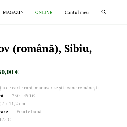
MAGAZIN
ONLINE
Contul meu
ov (română), Sibiu,
50,00 €
ația de carte rară, manuscrise și icoane românești
vă
250 - 450 €
,7 x 11,2 cm
vare
Foarte bună
175 €