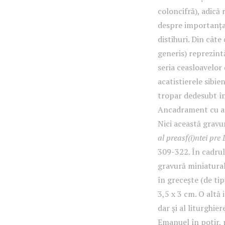
coloncifră), adică 
despre importanța 
distihuri. Din cât
generis) reprezintă
seria ceasloavelor 
acatistierele sibie
tropar dedesubt în
Ancadrament cu ant
Nici această gravu
al preasf(i)ntei pr
309-322. În cadrul 
gravură miniatura
în grecește (de tip
3,5 x 3 cm. O altă
dar și al liturghie
Emanuel în potir, 