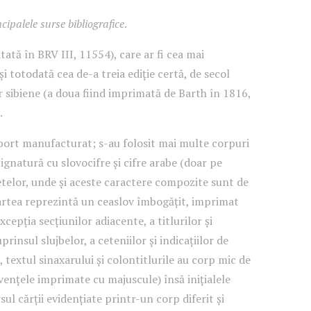
cipalele surse bibliografice
.
itată în BRV III, 11554), care ar fi cea mai
i totodată cea de-a treia ediție certă, de secol
r sibiene (a doua fiind imprimată de Barth în 1816,
.
port manufacturat; s-au folosit mai multe corpuri
 Signatură cu slovocifre și cifre arabe (doar pe
ietelor, unde și aceste caractere compozite sunt de
Cartea reprezintă un ceaslov îmbogățit, imprimat
xcepția secțiunilor adiacente, a titlurilor și
prinsul slujbelor, a ceteniilor și indicațiilor de
 textul sinaxarului și colontitlurile au corp mic de
cvențele imprimate cu majuscule) însă inițialele
ul cărții evidențiate printr-un corp diferit și