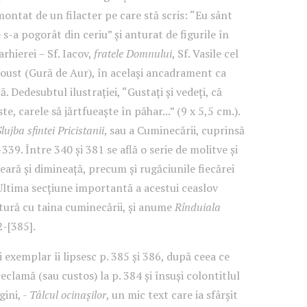
ontat de un filacter pe care stă scris: “Eu sânt
 s-a pogorât din ceriu” și anturat de figurile în
rhierei – Sf. Iacov,
fratele Domnului
, Sf. Vasile cel
toust (Gură de Aur), în același ancadrament ca
 Dedesubtul ilustrației, “Gustați și vedeți, că
e, carele să jărtfueaște în păhar...” (9 x 5,5 cm.).
Slujba sfintei Pricistanii
, sau a Cuminecării, cuprinsă
339. Între 340 și 381 se află o serie de molitve și
eară și dimineață, precum și rugăciunile fiecărei
 Ultima secțiune importantă a acestui ceaslov
tură cu taina cuminecării, și anume
Rînduiala
2-[385].
 exemplar îi lipsesc p. 385 și 386, după ceea ce
eclamă (sau custos) la p. 384 și însuși colontitlul
ini, -
Tâlcul ocinașilor
, un mic text care ia sfârșit