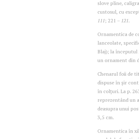
slove pline, caligr
custosul, cu excepț
111
; 221 –
121
.
Ornamentica de com
lanceolate, specifi
Blaj); la începutul
un ornament din do
Chenarul foii de ti
dispuse în șir con
în colțuri. La p. 2
reprezentând un ar
deasupra unui post
3,5 cm.
Ornamentica în xil