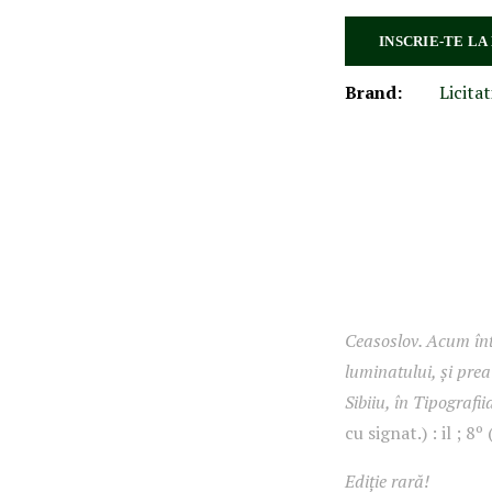
INSCRIE-TE LA
Brand:
Licitat
Ceasoslov. Acum înt
luminatului, și prea
Sibiiu, în Tipografi
cu signat.) : il ; 
Ediție rară!