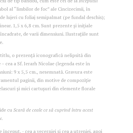
ciu de tip bandou, cum este cel de la
Începutul
mbol al “limbilor de foc” ale Cincizecimii, în
de lujeri cu foliaj semipalmat (pe fundal deschis);
inear. 1,5 x 6,8 cm. Sunt prezente și inițiale
încadrate, de varii dimensiuni. Ilustrațiile sunt
e.
 titlu, o prezență iconografică nelipsită din
 – cea a Sf. Ierarh Nicolae (legenda este în
iuni: 9 x 5,5 cm., nesemnată. Gravura este
ramentul paginii, din motive de compoziție
lascuri și mici cartușuri din elemente florale
hide cu
Scară de ceale ce să cuprind întru acest
v.
 început, - cea a vecerniei și cea a utreniei, apoi