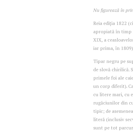
Nu figurează în prin
Reia ediția 1822 (c
apropiată în timp ș
XIX, a ceasloavelo
iar prima, în 1809)
Tipar negru pe su
de slovă chirilică.
primele foi ale ca
un corp diferit). 
cu litere mari, cu e
rugăciunilor din cu
tipic; de asemenea,
literă (inclusiv se
sunt pe tot parcurs