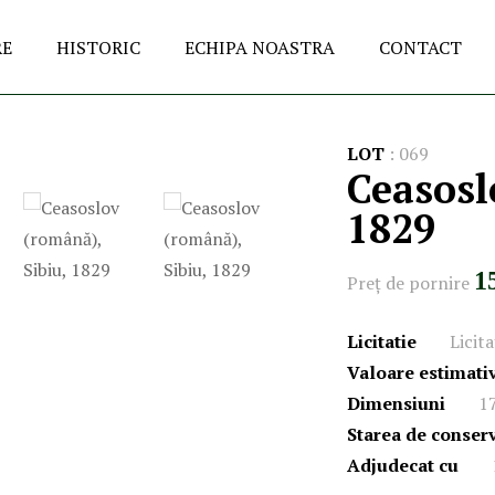
RE
HISTORIC
ECHIPA NOASTRA
CONTACT
LOT
:
069
Ceasosl
1829
1
Preţ de pornire
Licitatie
Licit
Valoare estimati
Dimensiuni
17
Starea de conser
Adjudecat cu