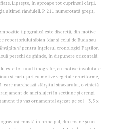
afiate. Lipsește, în aproape tot cuprinsul cărții,
ia ultimei rânduieli. P. 211 numerotată greșit,
poziție tipografică este discretă, din motive
ce repertoriului sibian (dar și celui de Buda sau
Învățăturii
pentru înțelesul cronologiei Paștilor,
uă perechi de ghinde, în dispunere orizontală.
tlu este tot unul tipografic, cu motive învolutate
tinuu și cartușuri cu motive vegetale cruciforme,
63, care marchează sfârșitul sinaxarului, o vinietă
anjament de mici șlujeri în secțiune și crengi,
ament tip vas ornamental așezat pe sol – 3,5 x
ogravură constă în principal, din icoane și un