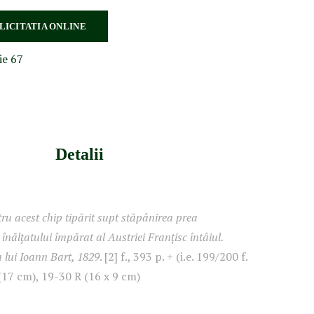
 LICITATIA ONLINE
ie 67
Detalii
ru acest chip tipărit supt stăpânirea prea
 înălțatului împărat al Austriei Franțisc întâiul.
ia lui Ioann Bart, 1829
. [2] f., 393 p. + (i.e. 199/200 f.
8º (17 cm), 19-30 R (16 x 9 cm)