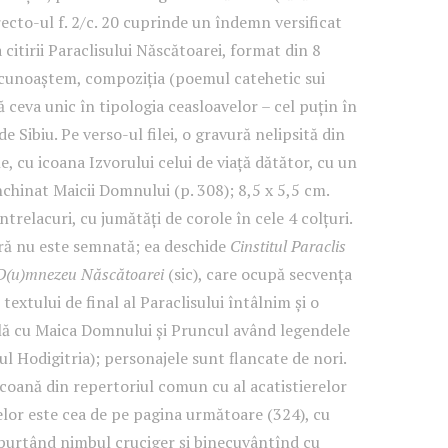
recto-ul f. 2/c. 20 cuprinde un îndemn versificat
citirii Paraclisului Născătoarei, format din 8
e cunoaștem, compoziția (poemul catehetic sui
 ceva unic în tipologia ceasloavelor – cel puțin în
de Sibiu. Pe verso-ul filei, o gravură nelipsită din
ne, cu icoana Izvorului celui de viață dătător, cu un
chinat Maicii Domnului (p. 308); 8,5 x 5,5 cm.
relacuri, cu jumătăți de corole în cele 4 colțuri.
ră nu este semnată; ea deschide
Cinstitul Paraclis
e D(u)mnezeu Născătoarei
(sic), care ocupă secvența
textului de final al Paraclisului întâlnim și o
lă cu Maica Domnului și Pruncul având legendele
ul Hodigitria); personajele sunt flancate de nori.
 icoană din repertoriul comun cu al acatistierelor
relor este cea de pe pagina următoare (324), cu
purtând nimbul cruciger și binecuvântînd cu