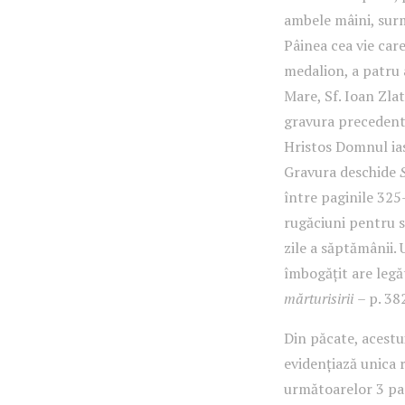
ambele mâini, surm
Pâinea cea vie care
medalion, a patru a
Mare, Sf. Ioan Zla
gravura precedentă.
Hristos Domnul iast
Gravura deschide
între paginile 325-
rugăciuni pentru s
zile a săptămânii.
îmbogățit are legă
mărturisirii
– p. 38
Din păcate, acestui
evidențiază unica r
următoarelor 3 pag