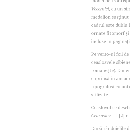
model de frontispi
Vecerniei
, cu un si
medalion susținut 
cadrul este dublu l
ornate fitomorf și 
incluse în paginați
Pe verso-ul foii de
ceasloavele sibiene
românește). Dimens
cuprinsă în ancad
tipografică cu ante
stilizate.
Ceaslovul se desc
Ceasoslov
– f. [2] r-
După rânduielile de