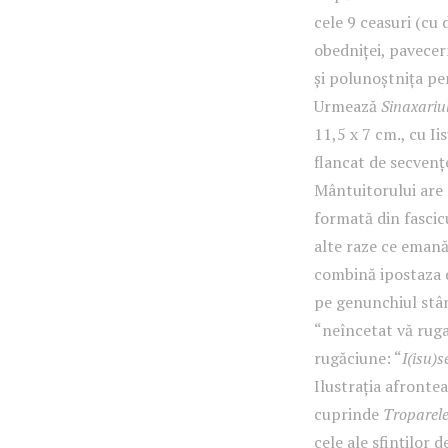
cele 9 ceasuri (cu 
obedniței, pavecern
și polunoștnița pe
Urmează
Sinaxariul
11,5 x 7 cm., cu Ii
flancat de secvenț
Mântuitorului are 
formată din fascic
alte raze ce emană 
combină ipostaza d
pe genunchiul stân
“neîncetat vă ruga
rugăciune: “
I(isu)s
Ilustrația afronte
cuprinde
Troparel
cele ale sfinților 