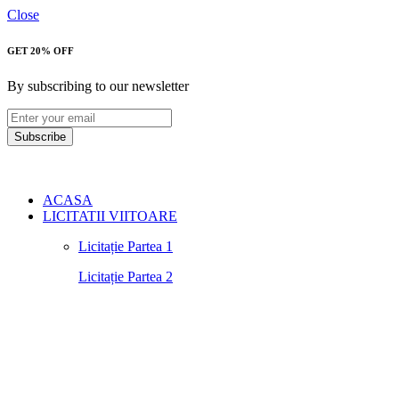
Close
GET 20% OFF
By subscribing to our newsletter
Subscribe
ACASA
LICITATII VIITOARE
Licitație Partea 1
Licitație Partea 2