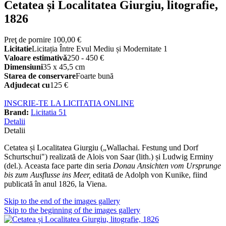
Cetatea și Localitatea Giurgiu, litografie,
1826
Preţ de pornire
100,00 €
Licitatie
Licitația Între Evul Mediu și Modernitate 1
Valoare estimativă
250 - 450 €
Dimensiuni
35 x 45,5 cm
Starea de conservare
Foarte bună
Adjudecat cu
125 €
INSCRIE-TE LA LICITATIA ONLINE
Brand:
Licitatia 51
Detalii
Detalii
Cetatea și Localitatea Giurgiu („Wallachai. Festung und Dorf
Schurtschui") realizată de Alois von Saar (lith.) și Ludwig Erminy
(del.). Aceasta face parte din seria
Donau Ansichten vom Ursprunge
bis zum Ausflusse ins Meer,
editată de Adolph von Kunike,
fiind
publicată în anul 1826, la Viena.
Skip to the end of the images gallery
Skip to the beginning of the images gallery