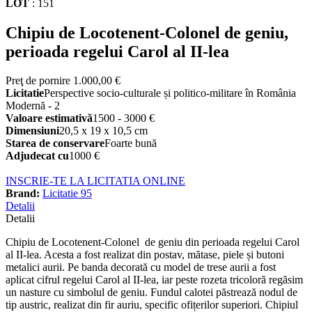
LOT
:
151
Chipiu de Locotenent-Colonel de geniu,
perioada regelui Carol al II-lea
Preţ de pornire
1.000,00 €
Licitatie
Perspective socio-culturale și politico-militare în România
Modernă - 2
Valoare estimativă
1500 - 3000 €
Dimensiuni
20,5 x 19 x 10,5 cm
Starea de conservare
Foarte bună
Adjudecat cu
1000 €
INSCRIE-TE LA LICITATIA ONLINE
Brand:
Licitatie 95
Detalii
Detalii
Chipiu de Locotenent-Colonel de geniu din perioada regelui Carol
al II-lea. Acesta a fost realizat din postav, mătase, piele și butoni
metalici aurii. Pe banda decorată cu model de trese aurii a fost
aplicat cifrul regelui Carol al II-lea, iar peste rozeta tricoloră regăsim
un nasture cu simbolul de geniu. Fundul calotei păstrează nodul de
tip austric, realizat din fir auriu, specific ofițerilor superiori. Chipiul