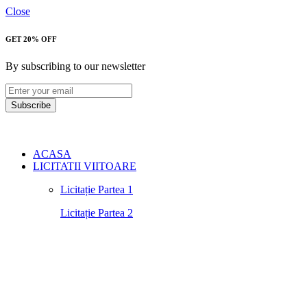
Close
GET 20% OFF
By subscribing to our newsletter
Subscribe
ACASA
LICITATII VIITOARE
Licitație Partea 1
Licitație Partea 2