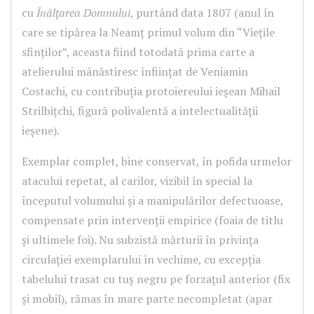
cu
Înălțarea Domnului
, purtând data 1807 (anul în
care se tipărea la Neamț primul volum din “Viețile
sfinților”, aceasta fiind totodată prima carte a
atelierului mânăstiresc înființat de Veniamin
Costachi, cu contribuția protoiereului ieșean Mihail
Strilbițchi, figură polivalentă a intelectualității
ieșene).
Exemplar complet, bine conservat, în pofida urmelor
atacului repetat, al carilor, vizibil în special la
începutul volumului și a manipulărilor defectuoase,
compensate prin intervenții empirice (foaia de titlu
și ultimele foi). Nu subzistă mărturii în privința
circulației exemplarului în vechime, cu excepția
tabelului trasat cu tuș negru pe forzațul anterior (fix
și mobil), rămas în mare parte necompletat (apar