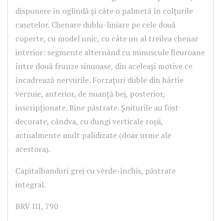
dispunere în oglindă și câte o palmetă în colțurile
casetelor. Chenare dublu-liniare pe cele două
coperte, cu model unic, cu câte un al treilea chenar
interior: segmente alternând cu minuscule fleuroane
între două frunze sinuoase, din aceleași motive ce
încadrează nervurile. Forzațuri duble din hârtie
verzuie, anterior, de nuanță bej, posterior,
inscripționate. Bine păstrate. Șniturile au fost
decorate, cândva, cu dungi verticale roșii,
actualmente mult palidizate (doar urme ale
acestora).
Capitalbanduri grej cu verde-închis, păstrate
integral.
BRV III, 790