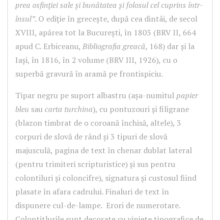
prea osfinției sale și bunătatea și folosul cel cuprins într-
însul”
. O ediție în grecește, după cea dintâi, de secol
XVIII, apărea tot la București, în 1803 (BRV II, 664
apud C. Erbiceanu,
Bibliografia greacă
, 168) dar și la
Iași, în 1816, în 2 volume (BRV III, 1926), cu o
superbă gravură în aramă pe frontispiciu.
Tipar negru pe suport albastru (așa-numitul
papier
bleu
sau
carta turchina
), cu pontuzouri și filigrane
(blazon timbrat de o coroană închisă, altele), 3
corpuri de slovă de rând și 3 tipuri de slovă
majusculă, pagina de text în chenar dublat lateral
(pentru trimiteri scripturistice) și sus pentru
colontiluri și coloncifre), signatura și custosul fiind
plasate în afara cadrului. Finaluri de text în
dispunere cul-de-lampe. Erori de numerotare.
Colontitlurile sunt decorate cu viniete tipografice de