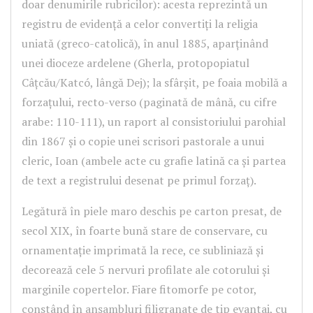
doar denumirile rubricilor): acesta reprezintă un
registru de evidență a celor convertiți la religia
uniată (greco-catolică), în anul 1885, aparținând
unei dioceze ardelene (Gherla, protopopiatul
Câțcău/Katcó, lângă Dej); la sfârșit, pe foaia mobilă a
forzațului, recto-verso (paginată de mână, cu cifre
arabe: 110-111), un raport al consistoriului parohial
din 1867 și o copie unei scrisori pastorale a unui
cleric, Ioan (ambele acte cu grafie latină ca și partea
de text a registrului desenat pe primul forzaț).
Legătură în piele maro deschis pe carton presat, de
secol XIX, în foarte bună stare de conservare, cu
ornamentație imprimată la rece, ce subliniază și
decorează cele 5 nervuri profilate ale cotorului și
marginile copertelor. Fiare fitomorfe pe cotor,
constând în ansambluri filigranate de tip evantai, cu