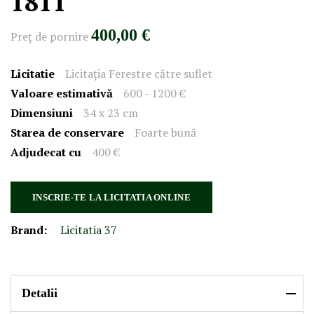
1811
400,00 €
Preţ de pornire
Licitatie
Licitația Ferestre către suflet
Valoare estimativă
600 - 1200 €
Dimensiuni
34 x 23 cm
Starea de conservare
Foarte bună
Adjudecat cu
400 €
INSCRIE-TE LA LICITATIA ONLINE
Brand:
Licitatia 37
Detalii