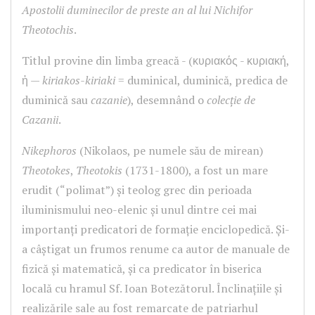
Apostolii duminecilor de preste an
al lui Nichifor
Theotochis
.
Titlul provine din limba greacă - (κυριακός - κυριακή,
ἡ —
kiriakos-kiriaki
= duminical, duminică, predica de
duminică sau
cazanie
), desemnând o
colecţie de
Cazanii
.
Nikephoros
(Nikolaos, pe numele său de mirean)
Theotokes
,
Theotokis
(1731-1800), a fost un mare
erudit (“polimat”) şi teolog grec din perioada
iluminismului neo-elenic şi unul dintre cei mai
importanţi predicatori de formație enciclopedică. Şi-
a câştigat un frumos renume ca autor de manuale de
fizică şi matematică, şi ca predicator în biserica
locală cu hramul Sf. Ioan Botezătorul. Înclinaţiile şi
realizările sale au fost remarcate de patriarhul