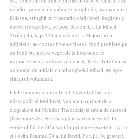
ex.). Vinietele de final constau în urne străbătute de
mlădițe, perechi de palmete în oglindă, aranjamente
foliacee, stinghii cu trandafiri cățărători. Regăsim și
marca tipografica, pe post de coneț, a lui Mihail
Strilbițchi, la p. 325 a părții a II-a. Majoritatea
inițialelor au contur fitomorfizant, fiind profilate pe
un fond cu motive vegetale și fleuroane ce
intersectează și anturează delicat, litera. Întâlnim și
un model de inițială cu arhanghelul Mihail,
M
, spre
sfârșitul volumului.
Filele liminare conțin titlul, Cuvântul fostului
mitropolit al Moldovei, Veniamin (urmat de o
biografie a lui Nichifor Theotokis) și tabla de materii
(
Însemnare de cele ce să află în cartea aceasta
). Pe
verso-ul foii de titlu sunt imprimate versetele 12, 13
și 14 din Psalmul 39 al lui David. Pe f. [11]v, gravură