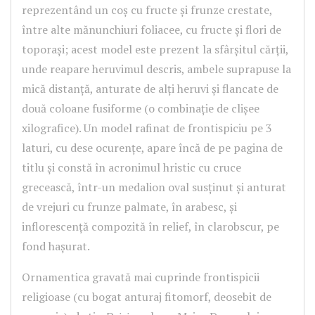
reprezentând un coș cu fructe și frunze crestate,
între alte mănunchiuri foliacee, cu fructe și flori de
toporași; acest model este prezent la sfârșitul cărții,
unde reapare heruvimul descris, ambele suprapuse la
mică distanță, anturate de alți heruvi și flancate de
două coloane fusiforme (o combinație de clișee
xilografice). Un model rafinat de frontispiciu pe 3
laturi, cu dese ocurențe, apare încă de pe pagina de
titlu și constă în acronimul hristic cu cruce
grecească, într-un medalion oval susținut și anturat
de vrejuri cu frunze palmate, în arabesc, și
inflorescență compozită în relief, în clarobscur, pe
fond hașurat.
Ornamentica gravată mai cuprinde frontispicii
religioase (cu bogat anturaj fitomorf, deosebit de