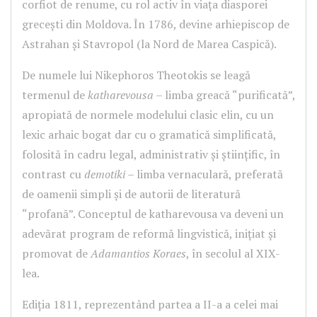
corfiot de renume, cu rol activ în viaţa diasporei
greceşti din Moldova. În 1786, devine arhiepiscop de
Astrahan şi Stavropol (la Nord de Marea Caspică).
De numele lui Nikephoros Theotokis se leagă
termenul de
katharevousa
– limba greacă “purificată”,
apropiată de normele modelului clasic elin, cu un
lexic arhaic bogat dar cu o gramatică simplificată,
folosită în cadru legal, administrativ şi ştiinţific, în
contrast cu
demotiki
– limba vernaculară, preferată
de oamenii simpli şi de autorii de literatură
“profană”. Conceptul de katharevousa va deveni un
adevărat program de reformă lingvistică, iniţiat şi
promovat de
Adamantios Koraes
, în secolul al XIX-
lea.
Ediția 1811, reprezentând partea a II-a a celei mai