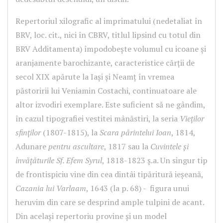
Repertoriul xilografic al imprimatului (nedetaliat în
BRV, loc. cit., nici în CBRV, titlul lipsind cu totul din
BRV Additamenta) împodobește volumul cu icoane și
aranjamente barochizante, caracteristice cărții de
secol XIX apărute la Iași și Neamț în vremea
păstoririi lui Veniamin Costachi, continuatoare ale
altor izvodiri exemplare. Este suficient să ne gândim,
în cazul tipografiei vestitei mânăstiri, la seria
Vieților
sfinților
(1807-1815), la
Scara părintelui Ioan
, 1814,
Adunare
pentru ascultare
, 1817 sau la
Cuvintele și
învățăturile Sf. Efem Syrul
, 1818-1823 ș.a. Un singur tip
de frontispiciu vine din cea dintâi tipăritură ieșeană,
Cazania lui Varlaam
, 1643 (la p. 68) - figura unui
heruvim din care se desprind ample tulpini de acant.
Din același repertoriu provine și un model