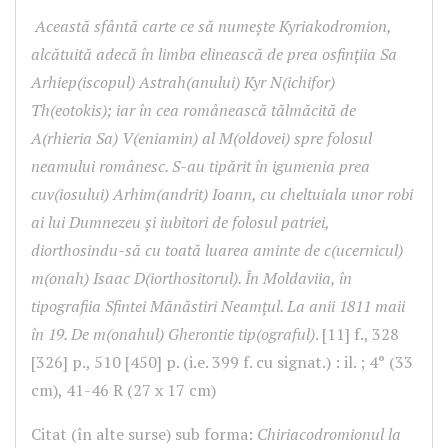
Această sfântă carte ce să numeşte Kyriakodromion,
alcătuită adecă în limba elinească de prea osfințiia Sa
Arhiep(iscopul) Astrah(anului) Kyr N(ichifor)
Th(eotokis); iar în cea românească tălmăcită de
A(rhieria Sa) V(eniamin) al M(oldovei) spre folosul
neamului românesc. S-au tipărit în igumenia prea
cuv(iosului) Arhim(andrit) Ioann, cu cheltuiala unor robi
ai lui Dumnezeu și iubitori de folosul patriei,
diorthosindu-să cu toată luarea aminte de c(ucernicul)
m(onah) Isaac D(iorthositorul). În Moldaviia, în
tipografiia Sfintei Mănăstiri Neamțul. La anii 1811 maii
în 19. De m(onahul) Gherontie tip(ograful)
. [11] f., 328
[326] p., 510 [450] p. (i.e. 399 f. cu signat.) : il. ; 4° (33
cm), 41-46 R (27 x 17 cm)
Citat (în alte surse) sub forma:
Chiriacodromionul la