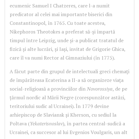
ecumenic Samuel I Chatzeres, care l-a numit
predicator al celei mai importante biserici din
Constantinopol, în 1765. Cu toate acestea,
Nikephoros Theotokes a preferat să-şi împartă
timpul între Leipzig, unde şi-a publicat tratatul de
fizică şi alte lucrări, şi Iaşi, invitat de
Grigorie Ghica,
care îl va numi Rector al Gimnaziului (în 1775)
.
A făcut parte din grupul de intelectuali greci chemaţi
de împărăteasa Ecaterina a II-a să organizeze viaţa
social-religioasă a provinciilor din
Novorossiya
, de pe
ţărmul nordic al Mării Negre (corespunzător astăzi,
teritoriului sudic al Ucrainei). În 1779 devine
arhiepiscop de Slaviansk şi Kherson, cu sediul la
Poltava (
Yekaterisnoslav
), în partea central-sudică a
Ucrainei, ca succesor al lui Evgenios Voulgaris, un alt