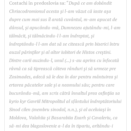
Costachi în predoslovia sa: “
După ce am dobândit
Chriacodromionul acesta și l-am văzut că iaste așa
dupre cum mai sus îl arată cuvântul, m-am apucat de
dânsul, și apucându-mă, Dumnezeu ajutându-mi, l-am
tălmăcit, și tălmăcindu-l l-am îndreptat, și
îndreptându-l l-am dat să se citească prin biserici întru
auzul părinților și al altor iubitori de Histos creștini.
Dintre carii auzindu-l, unul (...) s-au aprins cu înfocată
râvnă ca să tiprească câteva rânduri și să urmeze pre
Zosimades, adecă să le dea în dar pentru mântuirea și
ertarea păcatelor sale și a neamului său; pentru care
bucurându-mă, am scris cătră înnaltul prea osfințiia sa
kyrio kyr Gavriil Mitropolitul al sfântului îndreptătoriului
Sinod cilen (membru sinodal, n.n.), și al aceluiași în
Moldova, Valahiia și Basarabiia Exarh și Cavaleriu, ca
să-mi dea blagoslovenie a-l da în tipariu, arîtându-i