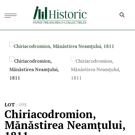
LOT
:
098
Chiriacodromion,
Mănăstirea Neamțului,