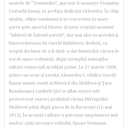
numele de “Zosimades”, așa cum îi numește Veniamin
Costachi însuși, în prefața dedicată cititorilor. În chip
similar, ediția românească se concretiza în mare
parte prin aportul bănesc al unor creștini anonimi
“iubitori de folosul patriei”, dar mai ales cu acordul și
binecuvântarea lui Gavriil Bădulescu-Bodoni, cu
scopul declarat de a fi dată-n dar bisericilor cărora le
era de mare trebuință, după exemplul inimoșilor
editori comerciali ai ediției prime. La 27 martie 1808,
printr-un ucaz al ţarului Alexandru I, vlădica Gavriil
fusese numit exarh al Bisericii din Moldova şi Țara
Românească (ambele ţări se aflau atunci sub
protectorat rusesc) preluând cârma Mitropoliei
Moldovei până după pacea de la Bucureşti (16 mai
1812). În această calitate a patronat imprimarea mai
multor cărţi necesare cultului. Spune Veniamin