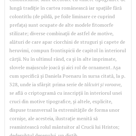
lungă tradiție în cartea românească iar spațiile fără
colontitlu (de pildă, pe foile liminare ce cuprind
prefața) sunt ocupate de alte modele fitomorfe
stilizate; diverse combinații de astfel de motive,
alături de care apar ciorchini de struguri și capete de
heruvimi, compun frontispicii de capitol în interiorul
cărții. Nu în ultimul rând, ca și în alte imprimate,
slovele majuscule joacă și aici rol de ornament. Așa
cum specifică și Daniela Poenaru în sursa citată, la p.
328, unde ia sfârșit prima serie de
tâlcuiri și voroave
,
se află o criptogramă cu inscripții în interiorul unei
cruci din motive tipografice, și altele, explicite,
dispuse transversal la extremitățile de forma unor
cornișe, ale acesteia, ilustrație menită să
reamintească rolul mântuitor al Crucii lui Hristos;
dedesubtul desenului, un distih.