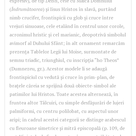
expresiv), de tip
Deisis
, cele cu Maica Domnului
(
Îndrumătoarea
) și Iisus Hristos în slavă, purtând
nimb crucifer, frontispicii cu glob și cruce între
vrejuri sinuoase, cele etalând în centrul unor corole,
acronimul hristic și cel marianic, deopotrivă simbolul
avimorf al Duhului Sfânt; în alt ornament remarcăm
prezența Tablelor Legii lui Moise, surmontate de
semnu triadic, triunghiul, cu inscripția “ho Theos”
(Dumnezeu, gr.). Acestor modele li se adaugă
frontispiciul cu vedută și cruce în prim-plan, de
brațele căreia se sprijină două obiecte-simbol ale
patimilor lui Hristos. Toate acestea alternează, în
fruntea altor Tâlcuiri, cu simple desfășurări de lujeri
palmiformi, cu centru polilobat, cu aspectul unor
aripi; în cadrul acestei categorii se distinge arabescul
cu fleuroane simetrice și mitră episcopală (p. 109, de