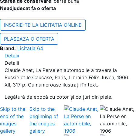
Starea de conservare
Foarte bună
Neadjudecat fa o oferta
INSCRIE-TE LA LICITATIA ONLINE
PLASEAZA O OFERTA
Brand:
Licitatia 64
Detalii
Detalii
Claude Anet, La Perse en automobile a travers la
Russie et le Caucase, Paris, Librairie Félix Juven, 1906.
XII, 317 p. Cu numeroase ilustrații în text.
Legătură de epocă cu cotor și colțuri din piele.
Skip to the
Skip to the
end of the
beginning of
images
the images
gallery
gallery