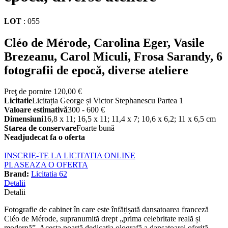
LOT
:
055
Cléo de Mérode, Carolina Eger, Vasile
Brezeanu, Carol Miculi, Frosa Sarandy, 6
fotografii de epocă, diverse ateliere
Preţ de pornire
120,00 €
Licitatie
Licitația George și Victor Stephanescu Partea 1
Valoare estimativă
300 - 600 €
Dimensiuni
16,8 x 11; 16,5 x 11; 11,4 x 7; 10,6 x 6,2; 11 x 6,5 cm
Starea de conservare
Foarte bună
Neadjudecat fa o oferta
INSCRIE-TE LA LICITATIA ONLINE
PLASEAZA O OFERTA
Brand:
Licitatia 62
Detalii
Detalii
Fotografie de cabinet în care este înfățișată dansatoarea franceză
Cléo de Mérode, supranumită drept „prima celebritate reală și
modernă”. Acesta poartă dedicația olografă a dansatoarei oferită