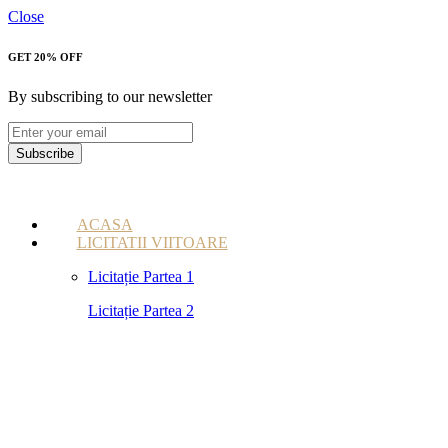
Close
GET 20% OFF
By subscribing to our newsletter
Subscribe
ACASA
LICITATII VIITOARE
Licitație Partea 1
Licitație Partea 2