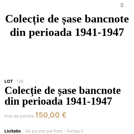
Colecție de șase bancnote
din perioada 1941-1947
LOT
:
126
Colecție de șase bancnote
din perioada 1941-1947
150,00 €
Preţ de pornire
Licitatie
De pe tron pe front - Partea II