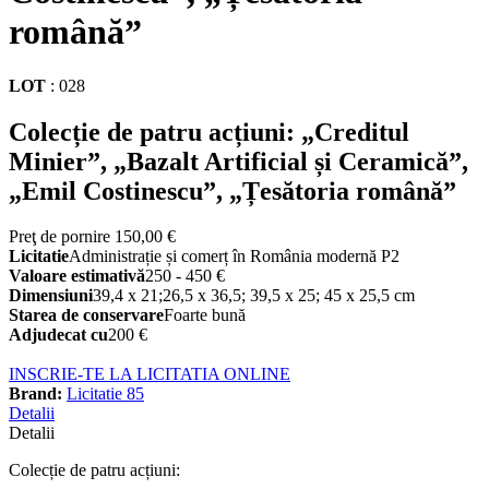
română”
LOT
:
028
Colecție de patru acțiuni: „Creditul
Minier”, „Bazalt Artificial și Ceramică”,
„Emil Costinescu”, „Țesătoria română”
Preţ de pornire
150,00 €
Licitatie
Administrație și comerț în România modernă P2
Valoare estimativă
250 - 450 €
Dimensiuni
39,4 x 21;26,5 x 36,5; 39,5 x 25; 45 x 25,5 cm
Starea de conservare
Foarte bună
Adjudecat cu
200 €
INSCRIE-TE LA LICITATIA ONLINE
Brand:
Licitatie 85
Detalii
Detalii
Colecție de patru acțiuni: