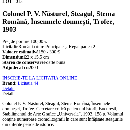
LOT
:
013
Colonel P. V. Năsturel, Steagul, Stema
Română, Însemnele domnești, Trofee,
1903
Preţ de pornire
100,00 €
Licitatie
România între Principate și Regat partea 2
Valoare estimativă
150 - 300 €
Dimensiuni
22 x 15,5 cm
Starea de conservare
Foarte bună
Adjudecat cu
200 €
INSCRIE-TE LA LICITATIA ONLINE
Brand:
Licitatia 44
Detalii
Detalii
Colonel P. V. Năsturel, Steagul, Stema Română, Însemnele
domneșci, Trofee. Cercetare critică pe terenul istorii, București,
Stabilimentul de Arte Grafice „Universala”, 1903, 158 p. Volumul
conține numeroase cromolitografii în care sunt înfățișate steagurile
din diferite perioade istorice.