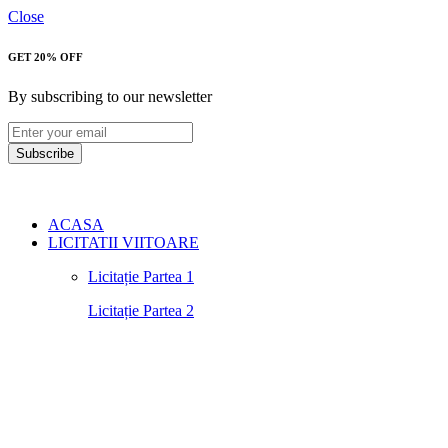
Close
GET 20% OFF
By subscribing to our newsletter
Subscribe
ACASA
LICITATII VIITOARE
Licitație Partea 1
Licitație Partea 2