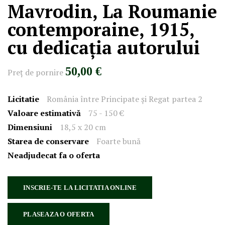
Mavrodin, La Roumanie
contemporaine, 1915,
cu dedicația autorului
50,00 €
Preţ de pornire
Licitatie
România între Principate și Regat partea 2
Valoare estimativă
75 - 150 €
Dimensiuni
18,5 x 20 cm
Starea de conservare
Foarte bună
Neadjudecat fa o oferta
INSCRIE-TE LA LICITATIA ONLINE
PLASEAZA O OFERTA