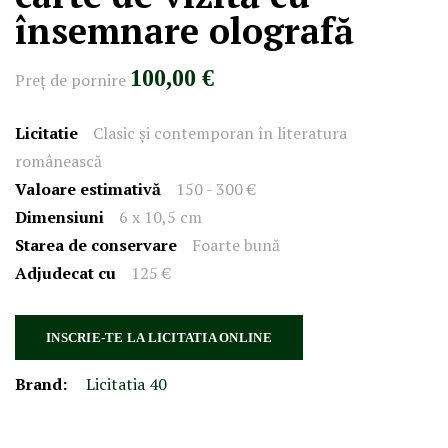
însemnare olografă
100,00 €
Preţ de pornire
Licitatie
Clasic și contemporan în literatura
românească
Valoare estimativă
150 - 300 €
Dimensiuni
6 x 10,5 cm
Starea de conservare
Foarte bună
Adjudecat cu
125 €
INSCRIE-TE LA LICITATIA ONLINE
Brand:
Licitatia 40