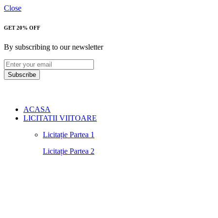
Close
GET 20% OFF
By subscribing to our newsletter
Subscribe
ACASA
LICITATII VIITOARE
Licitație Partea 1
Licitație Partea 2