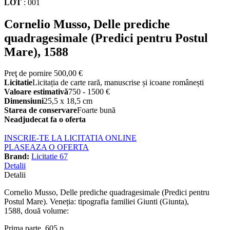
LOT
:
001
Cornelio Musso, Delle prediche
quadragesimale (Predici pentru Postul
Mare), 1588
Preţ de pornire
500,00 €
Licitatie
Licitația de carte rară, manuscrise și icoane românești
Valoare estimativă
750 - 1500 €
Dimensiuni
25,5 x 18,5 cm
Starea de conservare
Foarte bună
Neadjudecat fa o oferta
INSCRIE-TE LA LICITATIA ONLINE
PLASEAZA O OFERTA
Brand:
Licitatie 67
Detalii
Detalii
Cornelio Musso, Delle prediche quadragesimale (Predici pentru
Postul Mare). Veneția: tipografia familiei Giunti (Giunta),
1588, două volume:
Prima parte, 605 p.