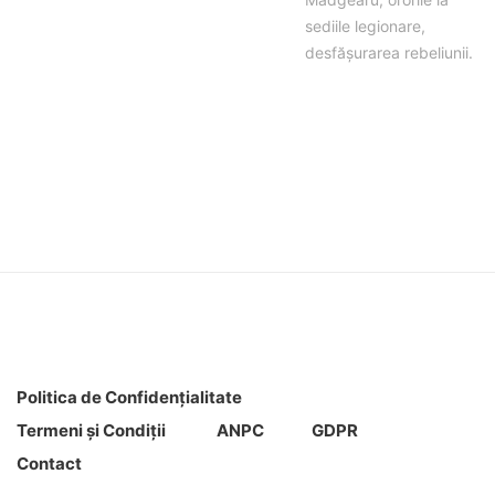
sediile legionare,
desfășurarea rebeliunii.
Politica de Confidenţ
ialitate
Termeni şi Condiţii
ANPC
GDPR
Contact