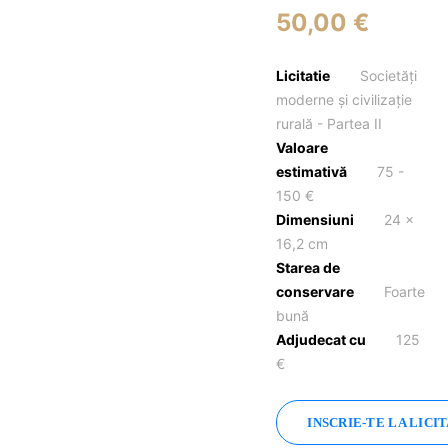
50,00 €
Licitatie
Societăți
moderne și civilizație
rurală - Partea II
Valoare
estimativă
75 -
150 €
Dimensiuni
24 x
16,2 cm
Starea de
conservare
Foarte
bună
Adjudecat cu
125
€
INSCRIE-TE LA LICI