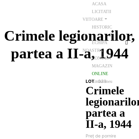
ACASA
LICITATII
VIITOARE
HISTORIC
Crimele legionarilor,
ECHIPA
partea a II-a, 1944
NOASTRA
CONTACT
MAGAZIN
ONLINE
LOT
:
038
Contul meu
Crimele
legionarilo
partea a
II-a, 1944
Preţ de pornire