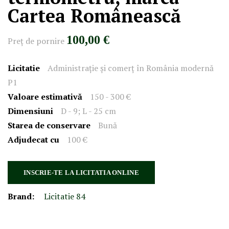
Cartea Românească
100,00 €
Preţ de pornire
Licitatie
Administrație și comerț în România modernă
P1
Valoare estimativă
150 - 300 €
Dimensiuni
D - 9; L - 25 cm
Starea de conservare
Bună
Adjudecat cu
100 €
INSCRIE-TE LA LICITATIA ONLINE
Brand:
Licitatie 84