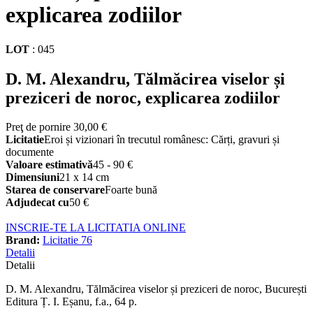
explicarea zodiilor
LOT
:
045
D. M. Alexandru, Tălmăcirea viselor și
preziceri de noroc, explicarea zodiilor
Preţ de pornire
30,00 €
Licitatie
Eroi și vizionari în trecutul românesc: Cărți, gravuri și
documente
Valoare estimativă
45 - 90 €
Dimensiuni
21 x 14 cm
Starea de conservare
Foarte bună
Adjudecat cu
50 €
INSCRIE-TE LA LICITATIA ONLINE
Brand:
Licitatie 76
Detalii
Detalii
D. M. Alexandru, Tălmăcirea viselor și preziceri de noroc, București
Editura Ț. I. Eșanu, f.a., 64 p.