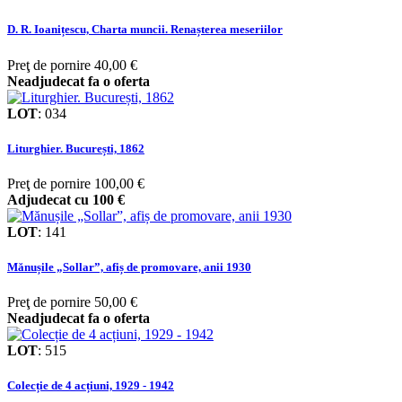
D. R. Ioanițescu, Charta muncii. Renașterea meseriilor
Preţ de pornire
40,00 €
Neadjudecat fa o oferta
LOT
:
034
Liturghier. București, 1862
Preţ de pornire
100,00 €
Adjudecat cu
100 €
LOT
:
141
Mănușile „Sollar”, afiș de promovare, anii 1930
Preţ de pornire
50,00 €
Neadjudecat fa o oferta
LOT
:
515
Colecție de 4 acțiuni, 1929 - 1942