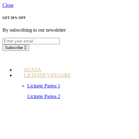
Close
GET 20% OFF
By subscribing to our newsletter
Subscribe
ACASA
LICITATII VIITOARE
Licitație Partea 1
Licitație Partea 2