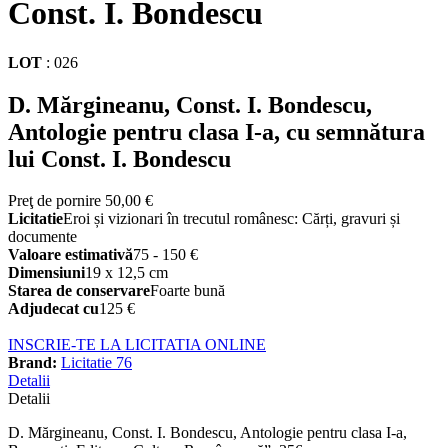
Const. I. Bondescu
LOT
:
026
D. Mărgineanu, Const. I. Bondescu,
Antologie pentru clasa I-a, cu semnătura
lui Const. I. Bondescu
Preţ de pornire
50,00 €
Licitatie
Eroi și vizionari în trecutul românesc: Cărți, gravuri și
documente
Valoare estimativă
75 - 150 €
Dimensiuni
19 x 12,5 cm
Starea de conservare
Foarte bună
Adjudecat cu
125 €
INSCRIE-TE LA LICITATIA ONLINE
Brand:
Licitatie 76
Detalii
Detalii
D. Mărgineanu, Const. I. Bondescu, Antologie pentru clasa I-a,