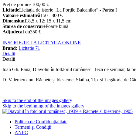
Preţ de pornire
100,00 €
Licitatie
Licitația de istorie „La Porțile Balcanilor” - Partea I
Valoare estimativă
150 - 300 €
Dimensiuni
18,5 x 12; 15 x 11,5 cm
Starea de conservare
Foarte bună
Adjudecat cu
350 €
INSCRIE-TE LA LICITATIA ONLINE
Brand:
Licitatie 71
Detalii
Detalii
Ioan Gh. Eana, Diavolul în folklorul românesc. Teza de seminar, la pre
D. Valemereanu, Răcnete și blesteme, Slatina, Tip. și Legătoria de 
Skip to the end of the images gallery
Skip to the beginning of the images gallery
Politica de Confidenţ
ialitate
Termeni şi Condiţii
ANPC