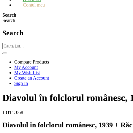
Contul meu
Search
Search
Search
Compare Products
My Account
My Wish List
Create an Account
Sign In
Diavolul în folclorul românesc, 
LOT
:
068
Diavolul în folclorul românesc, 1939 + Răc