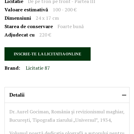
Licitatie
De pe tron pe front - Partea III
Valoare estimativă
100 - 200 €
Dimensiuni
24 x 17 cm
Starea de conservare
Foarte bună
Adjudecat cu
220 €
INSCRIE-TE LA LICITATIA ONLINE
Brand:
Licitatie 87
Detalii
Dr. Aurel Gociman, România și revizionismul maghiar,
București, Tipografia ziarului „Universul”, 1934,
Volumul poartă dedicația olografă a autorului pentru