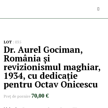
LOT
:
035
Dr. Aurel Gociman,
România și
revizionismul maghiar,
1934, cu dedicație
pentru Octav Onicescu
70,00 €
Preţ de pornire