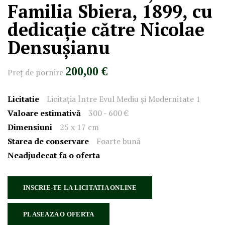
Familia Sbiera, 1899, cu
dedicație către Nicolae
Densușianu
200,00 €
Preţ de pornire
Licitatie
Licitația Între Evul Mediu și Modernitate 1
Valoare estimativă
300 - 600 €
Dimensiuni
25 x 17 cm
Starea de conservare
Foarte bună
Neadjudecat fa o oferta
INSCRIE-TE LA LICITATIA ONLINE
PLASEAZA O OFERTA