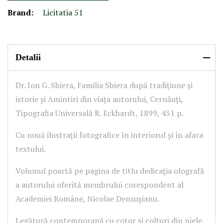
Brand:
Licitatia 51
Detalii
Dr. Ion G. Sbiera, Familia Sbiera după tradițiune și
istorie și Amintiri din viața autorului, Cernăuți,
Tipografia Universală R. Eckhardt, 1899, 431 p.
Cu nouă ilustrații fotografice în interiorul și în afara
textului.
Volumul poartă pe pagina de titlu dedicația olografă
a autorului oferită membrului corespondent al
Academiei Române, Nicolae Densușianu.
Legătură contemporană cu cotor și colțuri din piele.