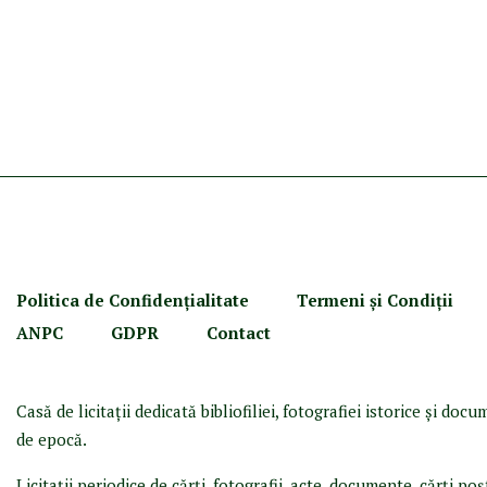
Politica de Confidenţ
ialitate
Termeni şi Condiţii
ANPC
GDPR
Contact
Casă de licitaţii dedicată bibliofiliei, fotografiei istorice şi doc
de epocă.
Licitaţii periodice de cărţi, fotografii, acte, documente, cărţi poş