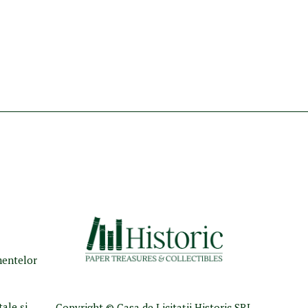
umentelor
tale şi
Copyright © Casa de Licitaţii Historic SRL