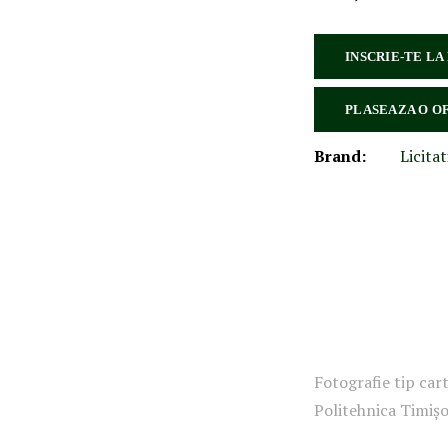
INSCRIE-TE LA
PLASEAZA O O
Brand:
Licitat
Fotografie tip car
Politehnica Timișo