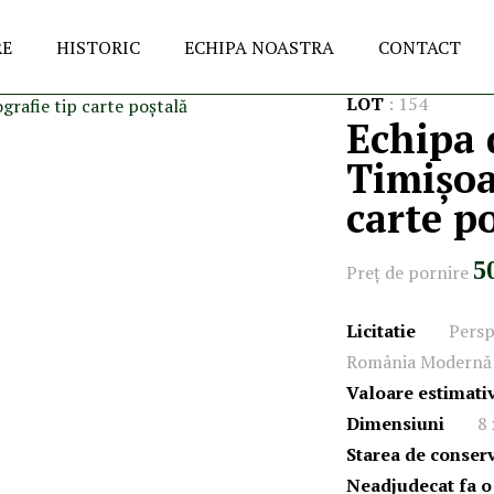
RE
HISTORIC
ECHIPA NOASTRA
CONTACT
LOT
:
154
Echipa 
Timișoa
carte p
5
Preţ de pornire
Licitatie
Persp
România Modernă 
Valoare estimati
Dimensiuni
8
Starea de conser
Neadjudecat fa o