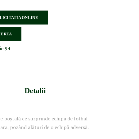
 LICITATIA ONLINE
FERTA
ie 94
Detalii
te poștală ce surprinde echipa de fotbal
ara, pozând alături de o echipă adversă.