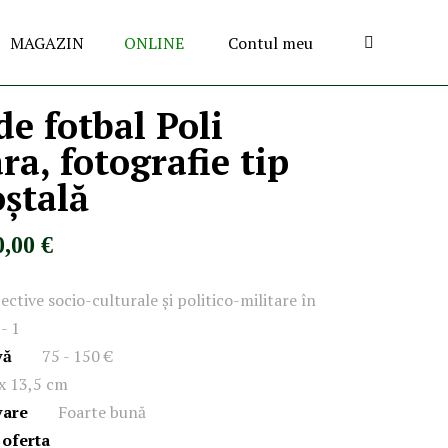
MAGAZIN
ONLINE
Contul meu
de fotbal Poli
ra, fotografie tip
oștală
0,00 €
ective socio-culturale și politico-militare în
- 1
vă
75 - 150 €
 x 13,5 cm
vare
Foarte bună
 oferta