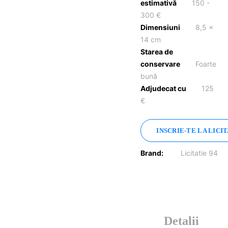
estimativă
150 -
300 €
Dimensiuni
8,5 x
14 cm
Starea de
conservare
Foarte
bună
Adjudecat cu
125
€
INSCRIE-TE LA LICI
Brand:
Licitatie 94
Detalii