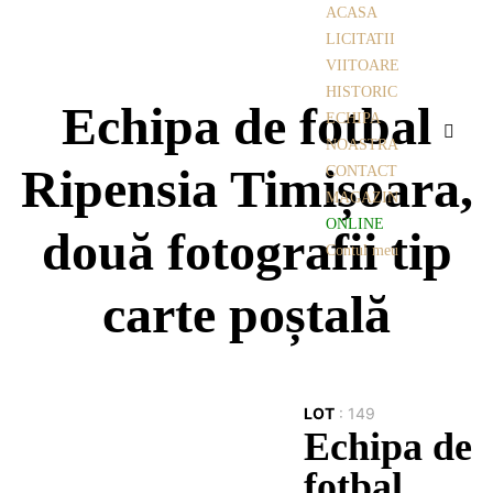
ACASA
LICITATII
VIITOARE
HISTORIC
Echipa de fotbal
ECHIPA
NOASTRA
Ripensia Timișoara,
CONTACT
MAGAZIN
ONLINE
două fotografii tip
Contul meu
carte poștală
LOT
:
149
Echipa de
fotbal