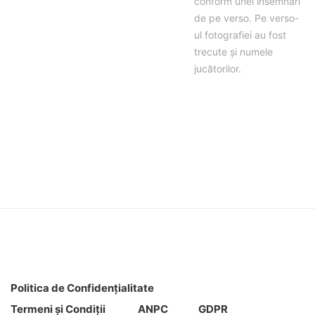
conform unei însemnări
de pe verso. Pe verso-
ul fotografiei au fost
trecute și numele
jucătorilor.
Politica de Confidenţ
ialitate
Termeni şi Condiţii
ANPC
GDPR