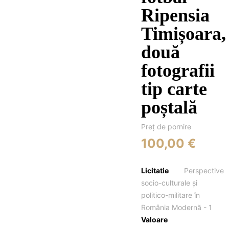
Ripensia
Timișoara,
două
fotografii
tip carte
poștală
Preţ de pornire
100,00 €
Licitatie
Perspective
socio-culturale și
politico-militare în
România Modernă - 1
Valoare