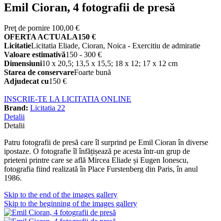
Emil Cioran, 4 fotografii de presă
Preţ de pornire
100,00 €
OFERTA ACTUALA
150 €
Licitatie
Licitatia Eliade, Cioran, Noica - Exercitiu de admiratie
Valoare estimativă
150 - 300 €
Dimensiuni
10 x 20,5; 13,5 x 15,5; 18 x 12; 17 x 12 cm
Starea de conservare
Foarte bună
Adjudecat cu
150 €
INSCRIE-TE LA LICITATIA ONLINE
Brand:
Licitatia 22
Detalii
Detalii
Patru fotografii de presă care îl surprind pe Emil Cioran în diverse
ipostaze. O fotografie îl înfățișează pe acesta într-un grup de
prieteni
printre care se află Mircea Eliade și Eugen Ionescu,
fotografia fiind realizată
în Place Furstenberg din Paris,
în anul
1986.
Skip to the end of the images gallery
Skip to the beginning of the images gallery