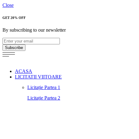
Close
GET 20% OFF
By subscribing to our newsletter
Subscribe
ACASA
LICITATII VIITOARE
Licitație Partea 1
Licitație Partea 2