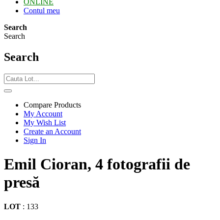
ONLINE
Contul meu
Search
Search
Search
Compare Products
My Account
My Wish List
Create an Account
Sign In
Emil Cioran, 4 fotografii de
presă
LOT
:
133