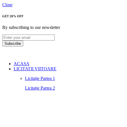
Close
GET 20% OFF
By subscribing to our newsletter
Subscribe
ACASA
LICITATII VIITOARE
Licitație Partea 1
Licitație Partea 2