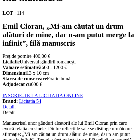
LOT
:
114
Emil Cioran, „Mi-am căutat un drum
alături de mine, dar n-am putut merge la
infinit”, filă manuscris
Preţ de pornire
400,00 €
Licitatie
Universul gândirii românești
Valoare estimativă
600 - 1200 €
Dimensiuni
13 x 10 cm
Starea de conservare
Foarte bună
Adjudecat cu
600 €
INSCRIE-TE LA LICITATIA ONLINE
Brand:
Licitatia 54
Detalii
Detalii
Manuscrisul unor gânduri aleatorii ale lui Emil Cioran prin care
evocă relația cu sinele. Dintre reflecțiile sale se distinge următoare
afirmație: „Mi-am căutat un drum alături de mine, dar n-am putut
merge la infinit”. Textul a fost redactat pe o filă velină cu cerneală