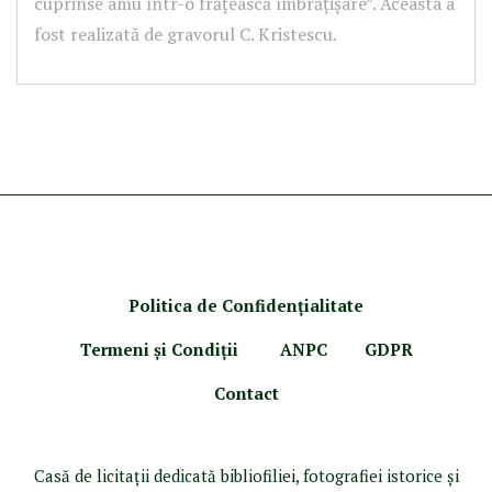
cuprinse amu într-o frățească îmbrățișare”. Aceasta a
fost realizată de gravorul C. Kristescu.
Politica de Confidenţ
ialitate
Termeni şi Condiţii
ANPC
GDPR
Contact
Casă de licitaţii dedicată bibliofiliei, fotografiei istorice şi