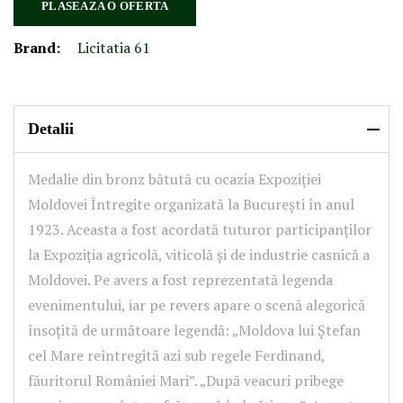
PLASEAZA O OFERTA
Brand:
Licitatia 61
Detalii
Medalie din bronz bătută cu ocazia Expoziției
Moldovei Întregite organizată la București în anul
1923. Aceasta a fost acordată tuturor participanților
la Expoziția agricolă, viticolă și de industrie casnică a
Moldovei. Pe avers a fost reprezentată legenda
evenimentului, iar pe revers apare o scenă alegorică
însoțită de următoare legendă: „Moldova lui Ștefan
cel Mare reîntregită azi sub regele Ferdinand,
făuritorul României Mari”. „După veacuri pribege