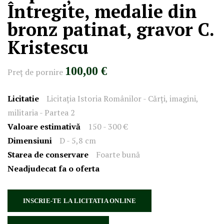
Întregite, medalie din
bronz patinat, gravor C.
Kristescu
100,00 €
Preţ de pornire
Licitatie
Licitația Istoria Românilor - Cărți, imagini,
militaria - Partea 2
Valoare estimativă
150 - 300 €
Dimensiuni
D - 5,8 cm
Starea de conservare
Foarte bună
Neadjudecat fa o oferta
INSCRIE-TE LA LICITATIA ONLINE