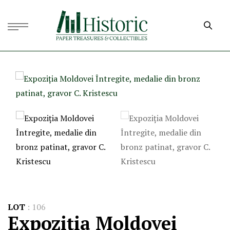
LOT
:
106
Expoziția Moldovei