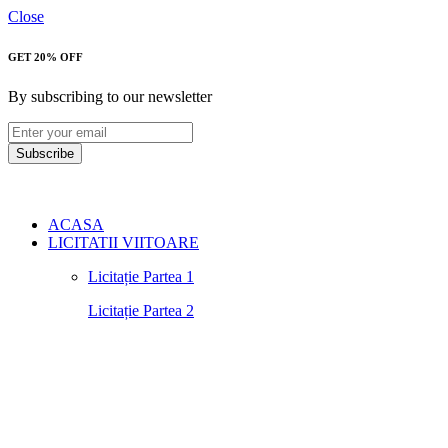
Close
GET 20% OFF
By subscribing to our newsletter
Subscribe
ACASA
LICITATII VIITOARE
Licitație Partea 1
Licitație Partea 2