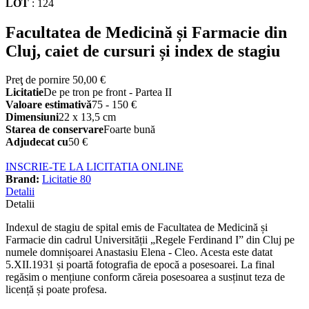
LOT
:
124
Facultatea de Medicină și Farmacie din
Cluj, caiet de cursuri și index de stagiu
Preţ de pornire
50,00 €
Licitatie
De pe tron pe front - Partea II
Valoare estimativă
75 - 150 €
Dimensiuni
22 x 13,5 cm
Starea de conservare
Foarte bună
Adjudecat cu
50 €
INSCRIE-TE LA LICITATIA ONLINE
Brand:
Licitatie 80
Detalii
Detalii
Indexul de stagiu de spital emis de Facultatea de Medicină și
Farmacie din cadrul Universității „Regele Ferdinand I” din Cluj pe
numele domnișoarei Anastasiu Elena - Cleo. Acesta este datat
5.XII.1931 și poartă fotografia de epocă a posesoarei. La final
regăsim o mențiune conform căreia posesoarea a susținut teza de
licență și poate profesa.