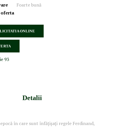
vare
Foarte bună
 oferta
 LICITATIA ONLINE
FERTA
ie 93
Detalii
 epocă în care sunt înfățișați regele Ferdinand,