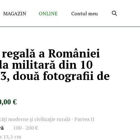
MAGAZIN
ONLINE
Contul meu
 regală a României
da militară din 10
3, două fotografii de
0,00 €
ăți moderne și civilizație rurală - Partea II
vă
100 - 200 €
 x 13,5 cm