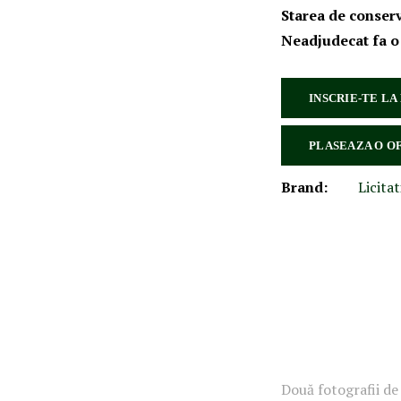
Starea de conser
Neadjudecat fa o
INSCRIE-TE LA
PLASEAZA O O
Brand:
Licitat
Două fotografii de