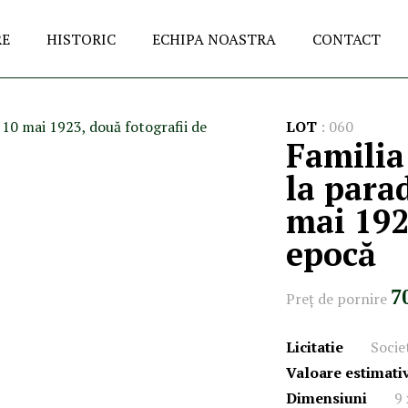
RE
HISTORIC
ECHIPA NOASTRA
CONTACT
LOT
:
060
Familia
la para
mai 192
epocă
7
Preţ de pornire
Licitatie
Societ
Valoare estimati
Dimensiuni
9