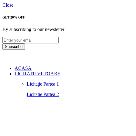
Close
GET 20% OFF
By subscribing to our newsletter
Subscribe
ACASA
LICITATII VIITOARE
Licitație Partea 1
Licitație Partea 2