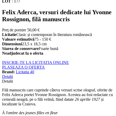
LOT
:
177
Felix Aderca, versuri dedicate lui Yvonne
Rossignon, filă manuscris
Preţ de pornire
50,00 €
Licitatie
Clasic și contemporan în literatura românească
Valoare estimativă
75 - 150 €
Dimensiuni
23,5 x 18,5 cm
Starea de conservare
Foarte bună
Neadjudecat fa o oferta
INSCRIE-TE LA LICITATIA ONLINE
PLASEAZA O OFERTA
Brand:
Licitatia 40
Detalii
Detalii
Filă manuscris care cuprinde câteva versuri scrise olograf, oferite de
Felix Aderca poetei Yvonne Rossignon. Acestea au fost redactate cu
cerneală neagră, pe o filă velină, fiind datate
26 aprilie 1927
și
localizate la Craiova.
À l'ombre des jeunes filles en fleur