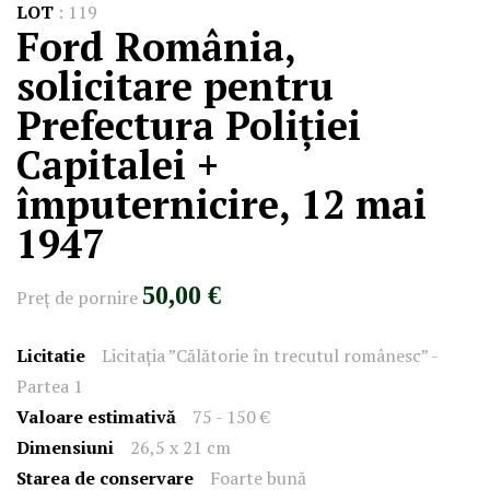
LOT
:
119
Ford România,
solicitare pentru
Prefectura Poliției
Capitalei +
împuternicire, 12 mai
1947
50,00 €
Preţ de pornire
Licitatie
Licitația ”Călătorie în trecutul românesc” -
Partea 1
Valoare estimativă
75 - 150 €
Dimensiuni
26,5 x 21 cm
Starea de conservare
Foarte bună