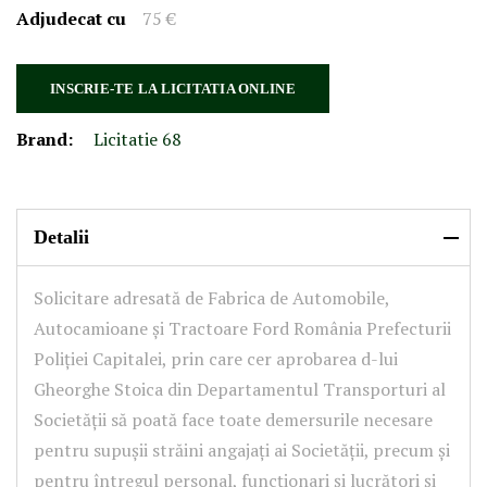
Adjudecat cu
75 €
INSCRIE-TE LA LICITATIA ONLINE
Brand:
Licitatie 68
Detalii
Solicitare adresată de Fabrica de Automobile,
Autocamioane și Tractoare Ford România Prefecturii
Poliției Capitalei, prin care cer aprobarea d-lui
Gheorghe Stoica din Departamentul Transporturi al
Societății să poată face toate demersurile necesare
pentru supușii străini angajați ai Societății, precum și
pentru întregul personal, funcționari și lucrători și