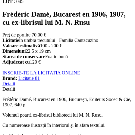
LOT
:
045
Frédéric Damé, Bucarest en 1906, 1907,
cu ex-librisul lui M. N. Rusu
Preţ de pornire
70,00 €
Licitatie
În umbra trecutului - Familia Cantacuzino
Valoare estimativă
100 - 200 €
Dimensiuni
22,5 x 19 cm
Starea de conservare
Foarte bună
Adjudecat cu
120 €
INSCRIE-TE LA LICITATIA ONLINE
Brand:
Licitatie 81
Detalii
Detalii
Frédéric Damé, Bucarest en 1906, București, Editeurs Socec & Cie,
1907, 640 p.
Volumul poartă ex-librisul bibliotecii lui M. N. Rusu.
Cu numeroase ilustrații în interiorul și în afara textului.