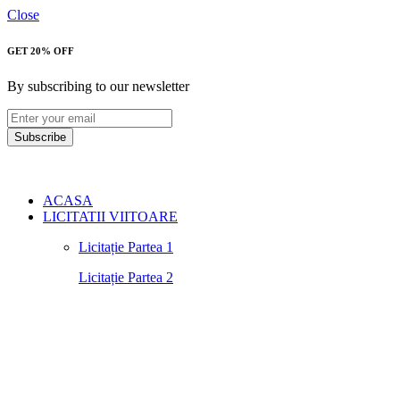
Close
GET 20% OFF
By subscribing to our newsletter
Subscribe
ACASA
LICITATII VIITOARE
Licitație Partea 1
Licitație Partea 2