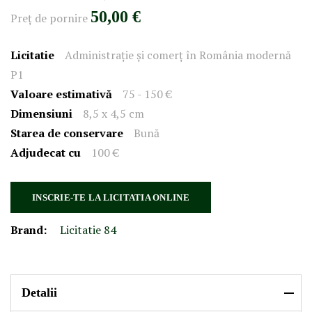
50,00 €
Preţ de pornire
Licitatie
Administrație și comerț în România modernă
P1
Valoare estimativă
75 - 150 €
Dimensiuni
8,5 x 4,5 cm
Starea de conservare
Bună
Adjudecat cu
100 €
INSCRIE-TE LA LICITATIA ONLINE
Brand:
Licitatie 84
Detalii