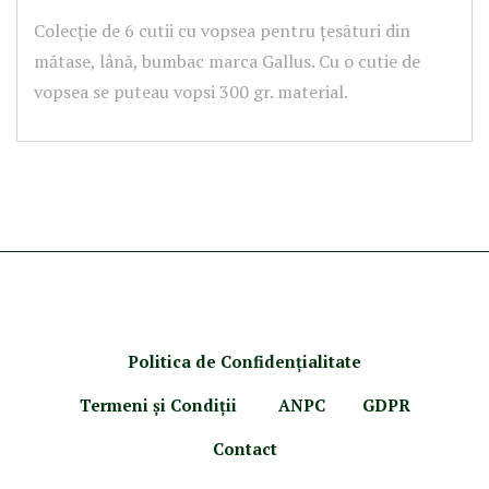
Colecție de 6 cutii cu vopsea pentru țesături din
mătase, lână, bumbac marca Gallus. Cu o cutie de
vopsea se puteau vopsi 300 gr. material.
Politica de Confidenţ
ialitate
Termeni şi Condiţii
ANPC
GDPR
Contact