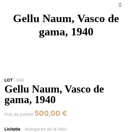
Gellu Naum, Vasco de
gama, 1940
LOT
:
048
Gellu Naum, Vasco de
gama, 1940
500,00 €
Preţ de pornire
Licitatie
Avangarda de la UNU