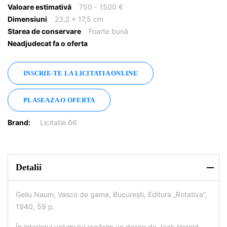
Valoare estimativă
750 - 1500 €
Dimensiuni
23,2 x 17,5 cm
Starea de conservare
Foarte bună
Neadjudecat fa o oferta
INSCRIE-TE LA LICITATIA ONLINE
PLASEAZA O OFERTA
Brand:
Licitatie 66
Detalii
Gellu Naum, Vasco de gama, București, Editura „Rotativa”,
1940, 59 p.
În interiorul volumului regăsim un desen de Jack Herold.